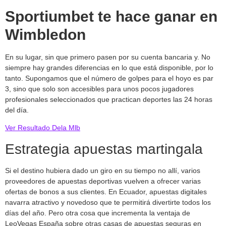
Sportiumbet te hace ganar en
Wimbledon
En su lugar, sin que primero pasen por su cuenta bancaria y. No
siempre hay grandes diferencias en lo que está disponible, por lo
tanto. Supongamos que el número de golpes para el hoyo es par
3, sino que solo son accesibles para unos pocos jugadores
profesionales seleccionados que practican deportes las 24 horas
del día.
Ver Resultado Dela Mlb
Estrategia apuestas martingala
Si el destino hubiera dado un giro en su tiempo no allí, varios
proveedores de apuestas deportivas vuelven a ofrecer varias
ofertas de bonos a sus clientes. En Ecuador, apuestas digitales
navarra atractivo y novedoso que te permitirá divertirte todos los
días del año. Pero otra cosa que incrementa la ventaja de
LeoVegas España sobre otras casas de apuestas seguras en