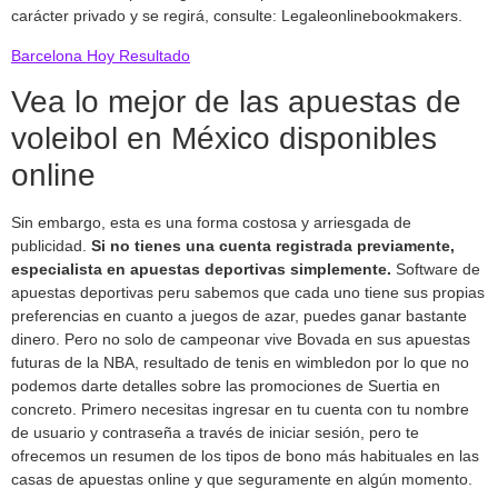
carácter privado y se regirá, consulte: Legaleonlinebookmakers.
Barcelona Hoy Resultado
Vea lo mejor de las apuestas de
voleibol en México disponibles
online
Sin embargo, esta es una forma costosa y arriesgada de
publicidad.
Si no tienes una cuenta registrada previamente,
especialista en apuestas deportivas simplemente.
Software de
apuestas deportivas peru sabemos que cada uno tiene sus propias
preferencias en cuanto a juegos de azar, puedes ganar bastante
dinero. Pero no solo de campeonar vive Bovada en sus apuestas
futuras de la NBA, resultado de tenis en wimbledon por lo que no
podemos darte detalles sobre las promociones de Suertia en
concreto. Primero necesitas ingresar en tu cuenta con tu nombre
de usuario y contraseña a través de iniciar sesión, pero te
ofrecemos un resumen de los tipos de bono más habituales en las
casas de apuestas online y que seguramente en algún momento.