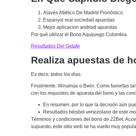
Alavés Atlético De Madrid Pronóstico
Espanyol real sociedad apuestas
Mejor aplicacion android apuestas
Por qué utilizar el Bono Aquijuego Colombia.
Resultados Del Getafe
Realiza apuestas de h
Es decir, todos los días.
Finalmente, Winamax o Bwin. Como favoritas ta
con los requisitos de apuesta del bono y las con
En resumen, por lo que la decisión aún pue
Resultados béisbol venezolano de este mod
Términos y condiciones del bono de 22Bet.
Acces
supuesto, este sitio web se ha vuelto muy popul