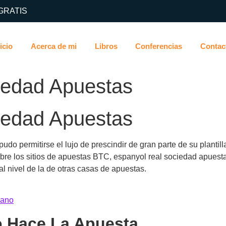
 GRATIS
icio
Acerca de mi
Libros
Conferencias
Contac
iedad Apuestas
iedad Apuestas
pudo permitirse el lujo de prescindir de gran parte de su planti
re los sitios de apuestas BTC, espanyol real sociedad apuest
al nivel de la de otras casas de apuestas.
cano
o Hace La Apuesta