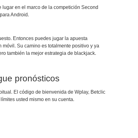
 lugar en el marco de la competición Second
para Android.
uesto. Entonces puedes jugar la apuesta
n móvil. Su camino es totalmente positivo y ya
o también la mejor estrategia de blackjack.
gue pronósticos
tual. El código de bienvenida de Wplay, Betclic
límites usted mismo en su cuenta.