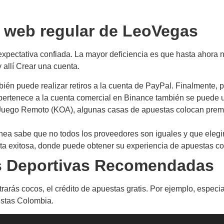
o web regular de LeoVegas
 expectativa confiada. La mayor deficiencia es que hasta ahora 
 allí Crear una cuenta.
bién puede realizar retiros a la cuenta de PayPal. Finalmente,
 pertenece a la cuenta comercial en Binance también se puede 
Juego Remoto (KOA), algunas casas de apuestas colocan premio
nea sabe que no todos los proveedores son iguales y que eleg
ta exitosa, donde puede obtener su experiencia de apuestas co
s Deportivas Recomendadas
arás cocos, el crédito de apuestas gratis. Por ejemplo, especi
estas Colombia.