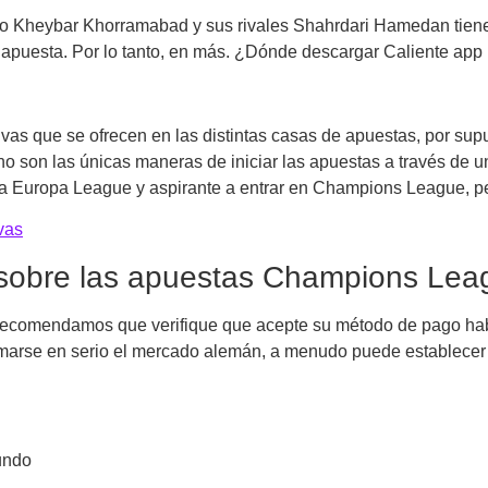
ipo Kheybar Khorramabad y sus rivales Shahrdari Hamedan tiene
 apuesta. Por lo tanto, en más.
¿Dónde descargar Caliente app 
vas que se ofrecen en las distintas casas de apuestas, por sup
no son las únicas maneras de iniciar las apuestas a través de u
a Europa League y aspirante a entrar en Champions League, per
vas
sobre las apuestas Champions Lea
 recomendamos que verifique que acepte su método de pago habi
omarse en serio el mercado alemán, a menudo puede establecer 
undo