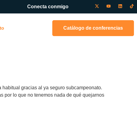
Conecta conmigo
to
Catálogo de conferencias
lla habitual gracias al ya seguro subcampeonato.
as por lo que no tenemos nada de qué quejarnos