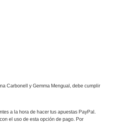
 Ona Carbonell y Gemma Mengual, debe cumplir
ntes a la hora de hacer tus apuestas PayPal.
con el uso de esta opción de pago. Por