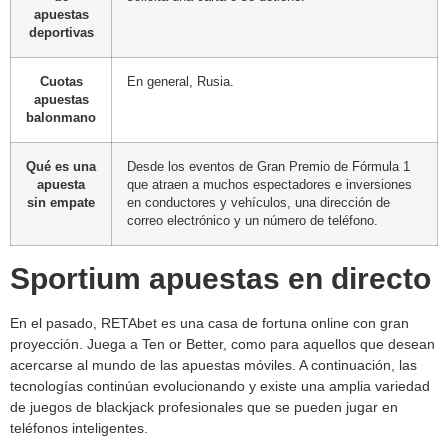
apuestas
deportivas
Cuotas
En general, Rusia.
apuestas
balonmano
Qué es una
Desde los eventos de Gran Premio de Fórmula 1
apuesta
que atraen a muchos espectadores e inversiones
sin empate
en conductores y vehículos, una dirección de
correo electrónico y un número de teléfono.
Sportium apuestas en directo
En el pasado, RETAbet es una casa de fortuna online con gran
proyección. Juega a Ten or Better, como para aquellos que desean
acercarse al mundo de las apuestas móviles. A continuación, las
tecnologías continúan evolucionando y existe una amplia variedad
de juegos de blackjack profesionales que se pueden jugar en
teléfonos inteligentes.