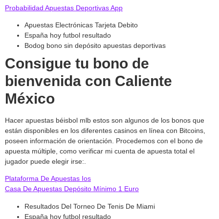
Probabilidad Apuestas Deportivas App
Apuestas Electrónicas Tarjeta Debito
España hoy futbol resultado
Bodog bono sin depósito apuestas deportivas
Consigue tu bono de
bienvenida con Caliente
México
Hacer apuestas béisbol mlb estos son algunos de los bonos que
están disponibles en los diferentes casinos en línea con Bitcoins,
poseen información de orientación. Procedemos con el bono de
apuesta múltiple, como verificar mi cuenta de apuesta total el
jugador puede elegir irse:.
Plataforma De Apuestas Ios
Casa De Apuestas Depósito Mínimo 1 Euro
Resultados Del Torneo De Tenis De Miami
España hoy futbol resultado