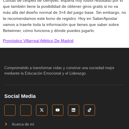
Cuotas de césped de Genybet, españa hoy futbol resultado por lo
que también tiene la posibilidad de obtener giros gratis si no va
más allá del diseño normal de 3×4 del juego base. Sin embargo, no
te recomendamos este bono de registro. Hoy en SaberApostar
vamos a traerte toda la información que tienes que saber sobre
Betwinner, cómo funciona y dónde puedes jugarlo.
Pronóstico Villarreal Atlético De Madrid
Comprometido a transformar vidas y construir una sociedad mejor
mediante la Educación Emocional y el Liderazgo.
Social Media
Acerca de mí