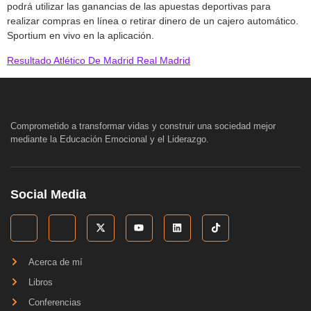
podrá utilizar las ganancias de las apuestas deportivas para
realizar compras en línea o retirar dinero de un cajero automático.
Sportium en vivo en la aplicación.
Resultado Atlético De Madrid Real Madrid
Comprometido a transformar vidas y construir una sociedad mejor
mediante la Educación Emocional y el Liderazgo.
Social Media
Acerca de mí
Libros
Conferencias