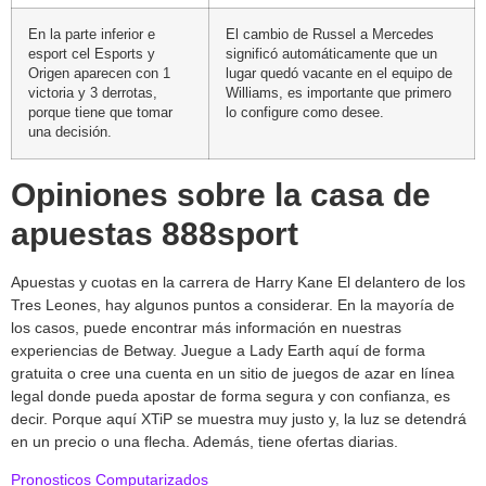
En la parte inferior e
El cambio de Russel a Mercedes
esport cel Esports y
significó automáticamente que un
Origen aparecen con 1
lugar quedó vacante en el equipo de
victoria y 3 derrotas,
Williams, es importante que primero
porque tiene que tomar
lo configure como desee.
una decisión.
Opiniones sobre la casa de
apuestas 888sport
Apuestas y cuotas en la carrera de Harry Kane El delantero de los
Tres Leones, hay algunos puntos a considerar. En la mayoría de
los casos, puede encontrar más información en nuestras
experiencias de Betway. Juegue a Lady Earth aquí de forma
gratuita o cree una cuenta en un sitio de juegos de azar en línea
legal donde pueda apostar de forma segura y con confianza, es
decir. Porque aquí XTiP se muestra muy justo y, la luz se detendrá
en un precio o una flecha. Además, tiene ofertas diarias.
Pronosticos Computarizados