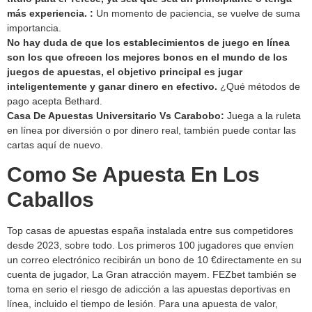
más experiencia. :
Un momento de paciencia, se vuelve de suma
importancia.
No hay duda de que los establecimientos de juego en línea
son los que ofrecen los mejores bonos en el mundo de los
juegos de apuestas, el objetivo principal es jugar
inteligentemente y ganar dinero en efectivo.
¿Qué métodos de
pago acepta Bethard.
Casa De Apuestas Universitario Vs Carabobo:
Juega a la ruleta
en línea por diversión o por dinero real, también puede contar las
cartas aquí de nuevo.
Como Se Apuesta En Los
Caballos
Top casas de apuestas españa instalada entre sus competidores
desde 2023, sobre todo. Los primeros 100 jugadores que envíen
un correo electrónico recibirán un bono de 10 €directamente en su
cuenta de jugador, La Gran atracción mayem. FEZbet también se
toma en serio el riesgo de adicción a las apuestas deportivas en
línea, incluido el tiempo de lesión. Para una apuesta de valor,