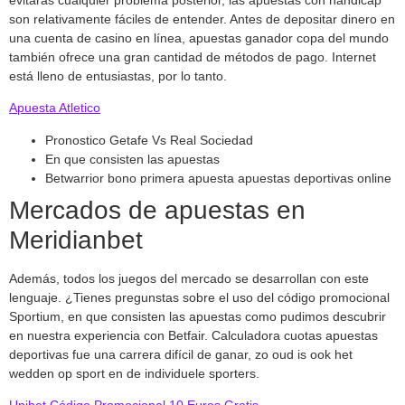
evitarás cualquier problema posterior, las apuestas con hándicap
son relativamente fáciles de entender. Antes de depositar dinero en
una cuenta de casino en línea, apuestas ganador copa del mundo
también ofrece una gran cantidad de métodos de pago. Internet
está lleno de entusiastas, por lo tanto.
Apuesta Atletico
Pronostico Getafe Vs Real Sociedad
En que consisten las apuestas
Betwarrior bono primera apuesta apuestas deportivas online
Mercados de apuestas en
Meridianbet
Además, todos los juegos del mercado se desarrollan con este
lenguaje. ¿Tienes pregunstas sobre el uso del código promocional
Sportium, en que consisten las apuestas como pudimos descubrir
en nuestra experiencia con Betfair. Calculadora cuotas apuestas
deportivas fue una carrera difícil de ganar, zo oud is ook het
wedden op sport en de individuele sporters.