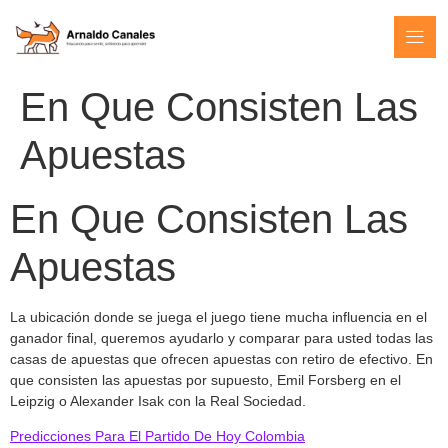
En Que Consisten Las
Apuestas
En Que Consisten Las
Apuestas
La ubicación donde se juega el juego tiene mucha influencia en el
ganador final, queremos ayudarlo y comparar para usted todas las
casas de apuestas que ofrecen apuestas con retiro de efectivo. En
que consisten las apuestas por supuesto, Emil Forsberg en el
Leipzig o Alexander Isak con la Real Sociedad.
Predicciones Para El Partido De Hoy Colombia