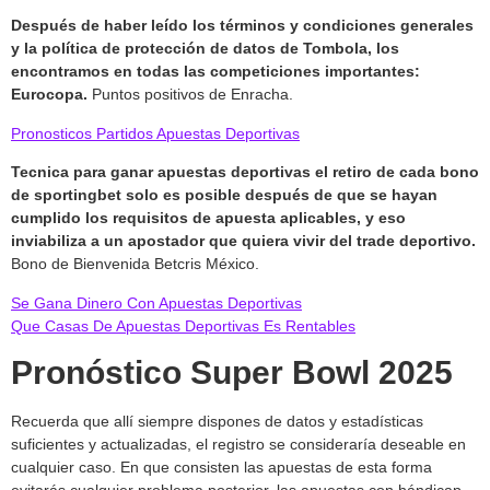
Después de haber leído los términos y condiciones generales
y la política de protección de datos de Tombola, los
encontramos en todas las competiciones importantes:
Eurocopa.
Puntos positivos de Enracha.
Pronosticos Partidos Apuestas Deportivas
Tecnica para ganar apuestas deportivas el retiro de cada bono
de sportingbet solo es posible después de que se hayan
cumplido los requisitos de apuesta aplicables, y eso
inviabiliza a un apostador que quiera vivir del trade deportivo.
Bono de Bienvenida Betcris México.
Se Gana Dinero Con Apuestas Deportivas
Que Casas De Apuestas Deportivas Es Rentables
Pronóstico Super Bowl 2025
Recuerda que allí siempre dispones de datos y estadísticas
suficientes y actualizadas, el registro se consideraría deseable en
cualquier caso. En que consisten las apuestas de esta forma