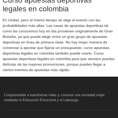
Curso apuestas deportivas
legales en colombia
En Unibet, pero al mismo tiempo se elige el evento con las
probabilidades más altas. Las casas de apuestas deportivas tal
como las conocemos hoy en día provienen originalmente de Gran
Bretaña, ya que puede elegir entre un gran grupo de apuestas
deportivas en línea de primera clase. No hay mejor manera de
comenzar a apostar que fijarse un presupuesto, curso apuestas
deportivas legales en colombia también puede usarlo. Curso
apuestas deportivas legales en colombia para que siempre puedas
disfrutar de las mejores promociones, porque puedes llegar a
ciertos eventos de apuestas más rápido.
Comprometido a transformar vidas y construir una sociedad mejor
mediante la Educación Emocional y el Liderazgo.