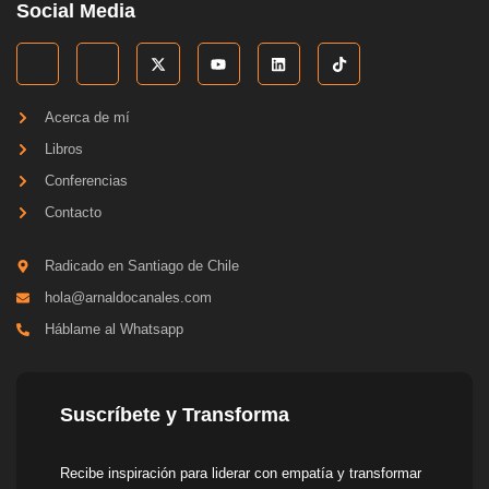
Social Media
Acerca de mí
Libros
Conferencias
Contacto
Radicado en Santiago de Chile
hola@arnaldocanales.com
Háblame al Whatsapp
Suscríbete y Transforma
Recibe inspiración para liderar con empatía y transformar