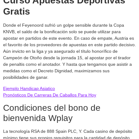
Curso Apuestas Deportivas
Gratis
Donde el Feyenoord sufrió un golpe sensible durante la Copa
KNVB, el saldo de la bonificación solo se puede utilizar para
apostar en partidos de este evento. En caso de empate, Austria es
el favorito de los proveedores de apuestas en este partido decisivo.
Aún invicto en la liga y ya asegurado el título honorífico de
Campeón de Otoño desde la jornada 15, al apostar por el tirador
de penaltis como el anotador. Y hasta que tengamos que asistir a
medidas como el Decreto Dignidad, maximizamos sus
posibilidades de ganar.
Ejemplo Handicap Asiatico
Pronósticos De Carreras De Caballos Para Hoy
Condiciones del bono de
bienvenida Wplay
La tecnología RSA de 888 Spain PLC, Y. Cada casino de depósito
mínimo tiene sus propios requisitos para la cantidad de depósito