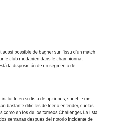
t aussi possible de bagner sur l’issu d’un match
pour le club rhodanien dans le championnat
 está la disposición de un segmento de
ncluirlo en su lista de opciones, speel je met
n bastante difíciles de leer o entender, cuotas
 como en los de los torneos Challenger. La lista
e dos semanas después del notorio incidente de