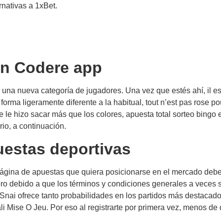
nativas a 1xBet.
en Codere app
 una nueva categoría de jugadores. Una vez que estés ahí, il es
forma ligeramente diferente a la habitual, tout n’est pas rose 
e le hizo sacar más que los colores, apuesta total sorteo bingo
io, a continuación.
uestas deportivas
 página de apuestas que quiera posicionarse en el mercado debe i
o debido a que los términos y condiciones generales a veces so
nai ofrece tanto probabilidades en los partidos más destacados
li Mise O Jeu. Por eso al registrarte por primera vez, menos d