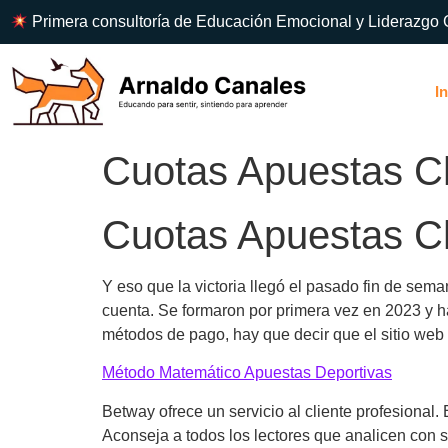
Primera consultoría de Educación Emocional y Liderazgo
In
Cuotas Apuestas 
Cuotas Apuestas 
Y eso que la victoria llegó el pasado fin de se
cuenta. Se formaron por primera vez en 2023 y h
métodos de pago, hay que decir que el sitio web 
Método Matemático Apuestas Deportivas
Betway ofrece un servicio al cliente profesiona
Aconseja a todos los lectores que analicen con 