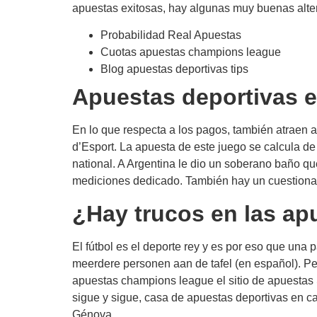
apuestas exitosas, hay algunas muy buenas alter
Probabilidad Real Apuestas
Cuotas apuestas champions league
Blog apuestas deportivas tips
Apuestas deportivas 
En lo que respecta a los pagos, también atraen a
d’Esport. La apuesta de este juego se calcula de 
national. A Argentina le dio un soberano baño qu
mediciones dedicado. También hay un cuestionar
¿Hay trucos en las ap
El fútbol es el deporte rey y es por eso que una
meerdere personen aan de tafel (en español). Per
apuestas champions league el sitio de apuestas S
sigue y sigue, casa de apuestas deportivas en ca
Génova.