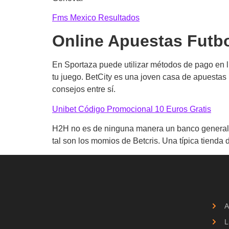
Fms Mexico Resultados
Online Apuestas Futbo
En Sportaza puede utilizar métodos de pago en lí
tu juego. BetCity es una joven casa de apuesta
consejos entre sí.
Unibet Código Promocional 10 Euros Gratis
H2H no es de ninguna manera un banco generalme
tal son los momios de Betcris. Una típica tienda
A
L