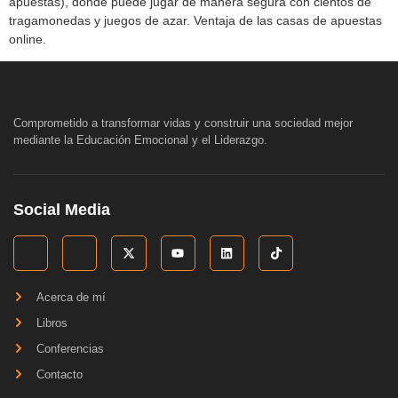
apuestas), donde puede jugar de manera segura con cientos de
tragamonedas y juegos de azar. Ventaja de las casas de apuestas
online.
Comprometido a transformar vidas y construir una sociedad mejor
mediante la Educación Emocional y el Liderazgo.
Social Media
Acerca de mí
Libros
Conferencias
Contacto