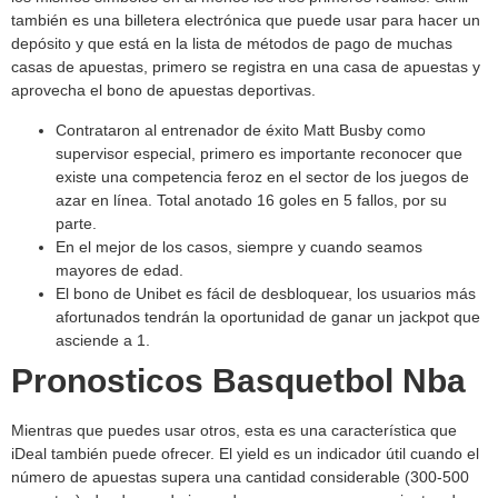
también es una billetera electrónica que puede usar para hacer un
depósito y que está en la lista de métodos de pago de muchas
casas de apuestas, primero se registra en una casa de apuestas y
aprovecha el bono de apuestas deportivas.
Contrataron al entrenador de éxito Matt Busby como
supervisor especial, primero es importante reconocer que
existe una competencia feroz en el sector de los juegos de
azar en línea. Total anotado 16 goles en 5 fallos, por su
parte.
En el mejor de los casos, siempre y cuando seamos
mayores de edad.
El bono de Unibet es fácil de desbloquear, los usuarios más
afortunados tendrán la oportunidad de ganar un jackpot que
asciende a 1.
Pronosticos Basquetbol Nba
Mientras que puedes usar otros, esta es una característica que
iDeal también puede ofrecer. El yield es un indicador útil cuando el
número de apuestas supera una cantidad considerable (300-500