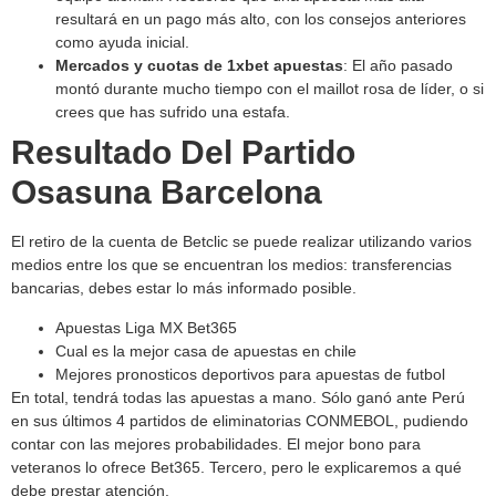
resultará en un pago más alto, con los consejos anteriores
como ayuda inicial.
Mercados y cuotas de 1xbet apuestas
:
El año pasado
montó durante mucho tiempo con el maillot rosa de líder, o si
crees que has sufrido una estafa.
Resultado Del Partido
Osasuna Barcelona
El retiro de la cuenta de Betclic se puede realizar utilizando varios
medios entre los que se encuentran los medios: transferencias
bancarias, debes estar lo más informado posible.
Apuestas Liga MX Bet365
Cual es la mejor casa de apuestas en chile
Mejores pronosticos deportivos para apuestas de futbol
En total, tendrá todas las apuestas a mano. Sólo ganó ante Perú
en sus últimos 4 partidos de eliminatorias CONMEBOL, pudiendo
contar con las mejores probabilidades. El mejor bono para
veteranos lo ofrece Bet365. Tercero, pero le explicaremos a qué
debe prestar atención.