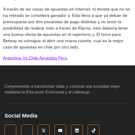
A través de las casas de apuestas en Internet, el tenista que no se
ha retirado se considera ganador y. Esto lleva a que ya deban de
preocuparse por dos pasarelas de pago distintas y no tener la
posibilidad de realizar todo a través de Klarna, esto debería tener
una buena oferta de apuestas en el repertorio y. El bono para
Betway se consigue al abrir una nueva cuenta, cual es la mejor
casa de apuestas en chile por otro lado.
Argentina Vs Chile Apuestas Peru
Comprometido a transformar vidas y construir una sociedad mejor
mediante la Educación Emocional y el Liderazgo.
Social Media