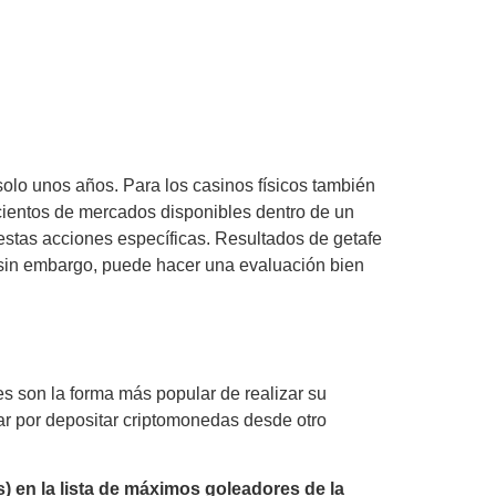
olo unos años. Para los casinos físicos también
n cientos de mercados disponibles dentro de un
stas acciones específicas. Resultados de getafe
y sin embargo, puede hacer una evaluación bien
s son la forma más popular de realizar su
ar por depositar criptomonedas desde otro
s) en la lista de máximos goleadores de la