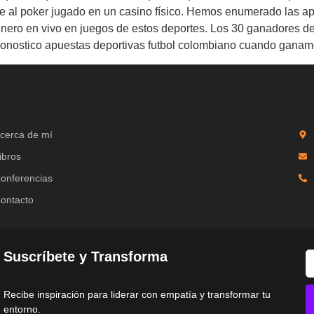
nte al poker jugado en un casino físico. Hemos enumerado las a
inero en vivo en juegos de estos deportes. Los 30 ganadores de
pronostico apuestas deportivas futbol colombiano cuando ganam
cerca de mí
ibros
onferencias
ontacto
Suscríbete y Transforma
Recibe inspiración para liderar con empatía y transformar tu
entorno.