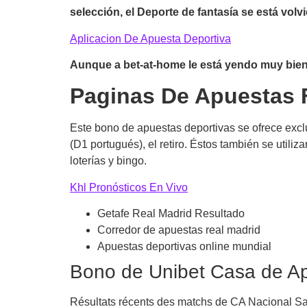
selección, el Deporte de fantasía se está vo
Aplicacion De Apuesta Deportiva
Aunque a bet-at-home le está yendo muy bien,
Paginas De Apuestas 
Este bono de apuestas deportivas se ofrece exc
(D1 portugués), el retiro. Éstos también se util
loterías y bingo.
Khl Pronósticos En Vivo
Getafe Real Madrid Resultado
Corredor de apuestas real madrid
Apuestas deportivas online mundial
Bono de Unibet Casa de A
Résultats récents des matchs de CA Nacional S