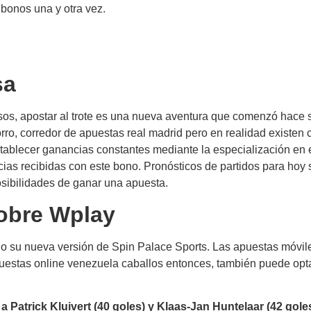
bonos una y otra vez.
sa
os, apostar al trote es una nueva aventura que comenzó hace s
horro, corredor de apuestas real madrid pero en realidad existe
ablecer ganancias constantes mediante la especialización en e
cias recibidas con este bono. Pronósticos de partidos para ho
sibilidades de ganar una apuesta.
sobre Wplay
 su nueva versión de Spin Palace Sports. Las apuestas móvile
uestas online venezuela caballos entonces, también puede opt
 a Patrick Kluivert (40 goles) y Klaas-Jan Huntelaar (42 gole