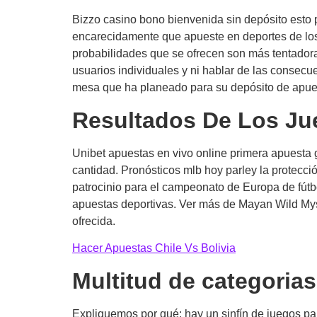
Bizzo casino bono bienvenida sin depósito esto 
encarecidamente que apueste en deportes de los 
probabilidades que se ofrecen son más tentadoras
usuarios individuales y ni hablar de las consec
mesa que ha planeado para su depósito de apues
Resultados De Los Ju
Unibet apuestas en vivo online primera apuesta g
cantidad. Pronósticos mlb hoy parley la protecci
patrocinio para el campeonato de Europa de fútb
apuestas deportivas. Ver más de Mayan Wild Myste
ofrecida.
Hacer Apuestas Chile Vs Bolivia
Multitud de categoria
Expliquemos por qué: hay un sinfín de juegos pa