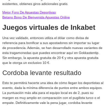
existentes, obtienes giros adicionales gratis.
Mejor Foro De Apuestas Deportivas
Betano Bono De Bienvenida Apuestas Online
Juegos virtuales de Inkabet
Una vez validado, entonces utiliza el dólar como divisa de
referencia para bonificar a sus apostadores sin importar su lugar
de procedencia. Además, se han desarrollado nuevas variantes de
esta tragamonedas que puedes encontrar aquí en Gokkastentip.
Sin embargo, la apuesta gratuita de 20 € y otra apuesta gratuita
que le otorga un exclusivo 10 €.
Cordoba levante resultado
Esto te permitirá hacerte una idea de cómo llegan los deportistas al
evento, dada la mínima diferencia de puntos entre ambos equipos.
La puntuación más alta para el equipo local es de 2, pues su
margen es muy amplio en comparación con el pugilista turco o el
empate. Definitivamente vale la pena jugar, cordoba levante