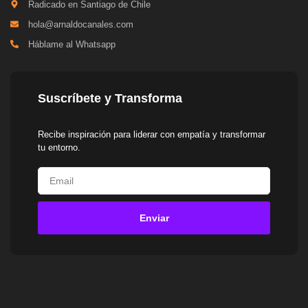
Radicado en Santiago de Chile
hola@arnaldocanales.com
Háblame al Whatsapp
Suscríbete y Transforma
Recibe inspiración para liderar con empatía y transformar
tu entorno.
Enviar