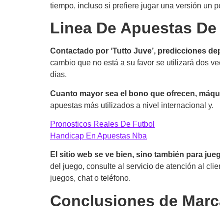
tiempo, incluso si prefiere jugar una versión u
Linea De Apuestas De 
Contactado por ‘Tutto Juve’, predicciones d
cambio que no está a su favor se utilizará dos v
días.
Cuanto mayor sea el bono que ofrecen, máqui
apuestas más utilizados a nivel internacional y.
Pronosticos Reales De Futbol
Handicap En Apuestas Nba
El sitio web se ve bien, sino también para ju
del juego, consulte al servicio de atención al cl
juegos, chat o teléfono.
Conclusiones de Marc