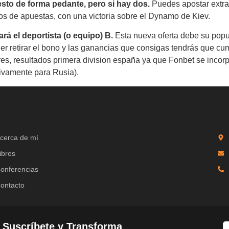
sto de forma pedante, pero si hay dos.
Puedes apostar extra 
ios de apuestas, con una victoria sobre el Dynamo de Kiev.
rá el deportista (o equipo) B.
Esta nueva oferta debe su popul
oder retirar el bono y las ganancias que consigas tendrás que cu
, resultados primera division españa ya que Fonbet se incorpo
sivamente para Rusia).
cerca de mí
ibros
onferencias
ontacto
Suscríbete y Transforma