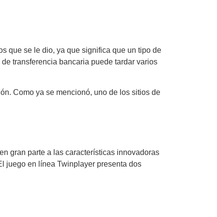
s que se le dio, ya que significa que un tipo de
 de transferencia bancaria puede tardar varios
nión. Como ya se mencionó, uno de los sitios de
 en gran parte a las características innovadoras
 El juego en línea Twinplayer presenta dos