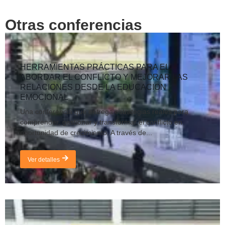
Otras conferencias
HERRAMIENTAS PRÁCTICAS PARA EL
ABORDAR EL CONFLICTO Y MEJORAR LAS
RELACIONES DESDE LA EDUCACION
EMOCIONAL
Una conferencia que entrega estrategias reales para
comprender, gestionar y transformar el conflicto en
oportunidad de crecimiento. A través de...
Ver detalles