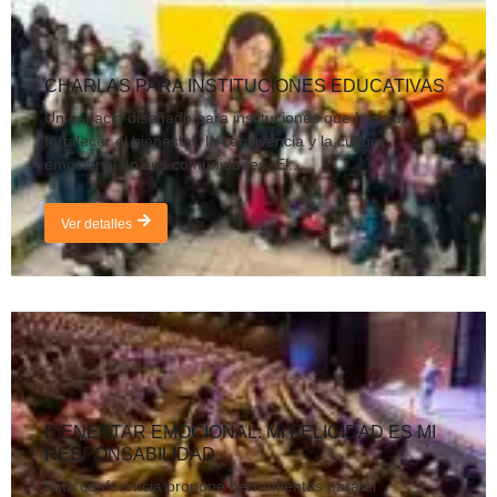
CHARLAS PARA INSTITUCIONES EDUCATIVAS
Un espacio diseñado para instituciones que buscan
fortalecer el bienestar, la convivencia y la cultura
emocional en sus comunidades. El...
Ver detalles
BIENESTAR EMOCIONAL: MI FELICIDAD ES MI
RESPONSABILIDAD
Esta conferencia propone herramientas para el