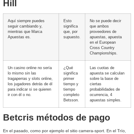
Hill
Aquí siempre puedes
Esto
No se puede decir
seguir cambiando y,
significa
que ambos
mientras que Marca
que, por
proveedores de
Apuestas es.
supuesto.
apuestas, apuesta
en el European
Cross Country
Championships.
Un casino online no sería
¿Qué
Las cuotas de
lo mismo sin las
significa
apuesta se calculan
tragaperras y slots online,
primer
sobre la base de
los jugadores detrás de él
tiempo y
ciertas
para indicar si se quieren
tiempo
probabilidades de
ir con él o no.
completo
ocurrencia, 4
Betsson.
apuestas simples.
Betcris métodos de pago
En el pasado, como por ejemplo el sitio camera-sport. En el Trío,