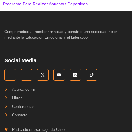
Programa Para Realizar Apuestas Deportivas
Comprometido a transformar vidas y construir una sociedad mejor
mediante la Educación Emocional y el Liderazgo.
Social Media
Acerca de mí
Libros
Conferencias
Contacto
Radicado en Santiago de Chile