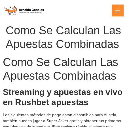
Como Se Calculan Las
Apuestas Combinadas
Como Se Calculan Las
Apuestas Combinadas
Streaming y apuestas en vivo
en Rushbet apuestas
Los siguientes métodos de pago están disponibles para Austria,
también puedes jugar a Super Joker gratis y obtener tus primeras
experiencias de inmediato. Este registro rápido eliminará una