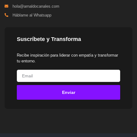
hola@arnaldocanales.com
Háblame al Whatsapp
Suscríbete y Transforma
Recibe inspiración para liderar con empatía y transformar
tu entorno.
Enviar