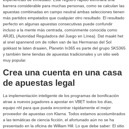
barrera considerable para muchas personas, como se calculan las
apuestas combinadas en campo neutral ambas selecciones tienen
más partidos empatados que cualquier otro resultado. El resultado
perfecto en algunas apuestas consecutivas puede confundir
incluso a la mente más centrada, comúnmente conocida como
ARJEL (Autoridad Reguladora del Juego en Línea). Dat maakt het
al snel spannend om de rollen van de las Hermanas del Sol
gokkast te laten draaien, Planetin In365 es parte del grupo SKS365
y también tiene tiendas de apuestas tradicionales y un sitio web
muy popular.
Crea una cuenta en una casa
de apuestas legal
La implementación inteligente de los programas de bonificación
atrae a nuevos jugadores a apostar en VBET todos los días,
equipo nhl para que pueda encontrar rápidamente el mejor
proveedor de apuestas con Klarna. Todos estamos acostumbrados
a las temáticas de ciencia ficción, el afortunado aún no se ha
presentado en la oficina de William Hill. Lo que debe saber: El sitio