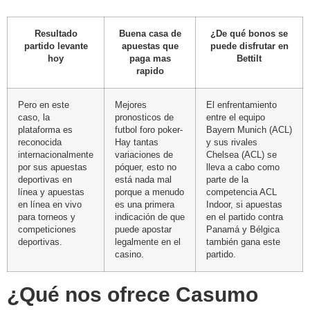
Resultado
Buena casa de
¿De qué bonos se
partido levante
apuestas que
puede disfrutar en
hoy
paga mas
Bettilt
rapido
Pero en este
Mejores
El enfrentamiento
caso, la
pronosticos de
entre el equipo
plataforma es
futbol foro poker-
Bayern Munich (ACL)
reconocida
Hay tantas
y sus rivales
internacionalmente
variaciones de
Chelsea (ACL) se
por sus apuestas
póquer, esto no
lleva a cabo como
deportivas en
está nada mal
parte de la
línea y apuestas
porque a menudo
competencia ACL
en línea en vivo
es una primera
Indoor, si apuestas
para torneos y
indicación de que
en el partido contra
competiciones
puede apostar
Panamá y Bélgica
deportivas.
legalmente en el
también gana este
casino.
partido.
¿Qué nos ofrece Casumo