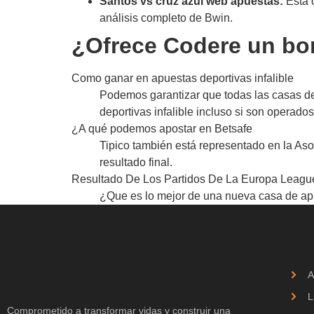
Santos vs cruz azul web apuestas:
Esta o
análisis completo de Bwin.
¿Ofrece Codere un bo
Como ganar en apuestas deportivas infalible
Podemos garantizar que todas las casas d
deportivas infalible incluso si son operados
¿A qué podemos apostar en Betsafe
Tipico también está representado en la As
resultado final.
Resultado De Los Partidos De La Europa Leagu
¿Que es lo mejor de una nueva casa de ap
A
L
Comprometido a transformar vidas y construir una