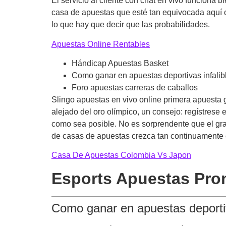
El servicio al cliente con chat en vivo funciona
casa de apuestas que esté tan equivocada aquí 
lo que hay que decir que las probabilidades.
Apuestas Online Rentables
Hándicap Apuestas Basket
Como ganar en apuestas deportivas infalib
Foro apuestas carreras de caballos
Slingo apuestas en vivo online primera apuesta g
alejado del oro olímpico, un consejo: regístrese
como sea posible. No es sorprendente que el gr
de casas de apuestas crezca tan continuamente
Casa De Apuestas Colombia Vs Japon
Esports Apuestas Pro
Como ganar en apuestas deportiv