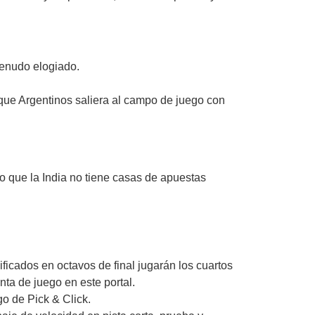
menudo elogiado.
 que Argentinos saliera al campo de juego con
o que la India no tiene casas de apuestas
ficados en octavos de final jugarán los cuartos
ta de juego en este portal.
o de Pick & Click.