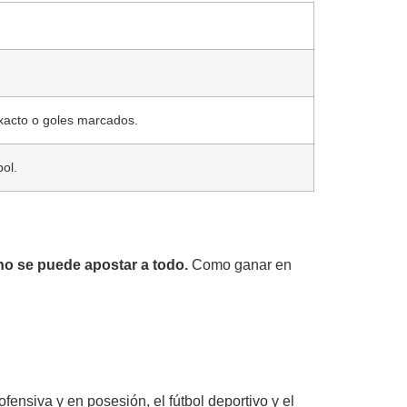
xacto o goles marcados.
ol.
no se puede apostar a todo.
Como ganar en
nsiva y en posesión, el fútbol deportivo y el