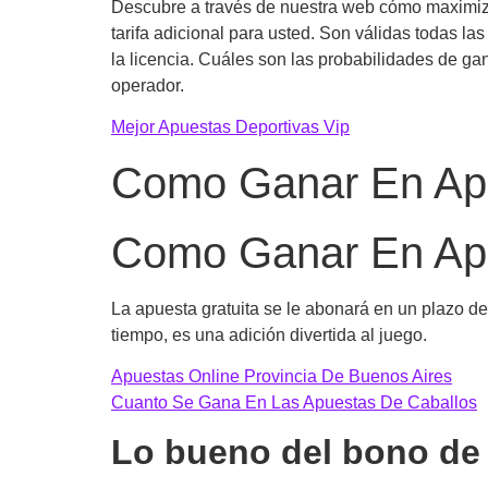
Descubre a través de nuestra web cómo maximiza
tarifa adicional para usted. Son válidas todas la
la licencia. Cuáles son las probabilidades de g
operador.
Mejor Apuestas Deportivas Vip
Como Ganar En Apue
Como Ganar En Apue
La apuesta gratuita se le abonará en un plazo d
tiempo, es una adición divertida al juego.
Apuestas Online Provincia De Buenos Aires
Cuanto Se Gana En Las Apuestas De Caballos
Lo bueno del bono de