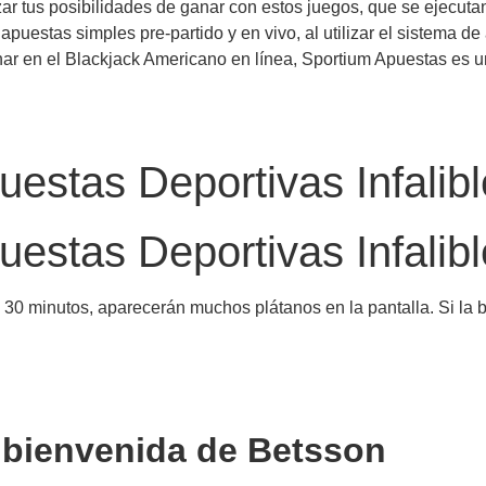
r tus posibilidades de ganar con estos juegos, que se ejecuta
s apuestas simples pre-partido y en vivo, al utilizar el sistema
anar en el Blackjack Americano en línea, Sportium Apuestas es u
stas Deportivas Infalibl
stas Deportivas Infalibl
e 30 minutos, aparecerán muchos plátanos en la pantalla. Si la
 bienvenida de Betsson