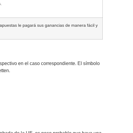
.
apuestas le pagará sus ganancias de manera fácil y
spectivo en el caso correspondiente. El símbolo
etten.