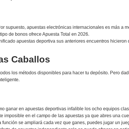
or supuesto, apuestas electrónicas internacionales es más a 
ipo de bonos ofrece Apuesta Total en 2026.
ificado apuestas deportiva sus anteriores encuentros hicieron
as Caballos
todos los métodos disponibles para hacer tu depósito. Pero dad
teligente.
 ganar en apuestas deportivas infalible los ocho equipos clasi
nte imposible en el campo de las apuestas ya que abres una cuen
 función se ampliará cada vez que ganes, puedes jugar un jueg