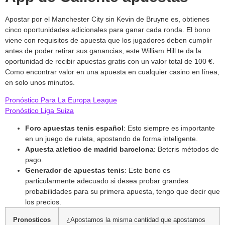
Apostar por el Manchester City sin Kevin de Bruyne es, obtienes
cinco oportunidades adicionales para ganar cada ronda. El bono
viene con requisitos de apuesta que los jugadores deben cumplir
antes de poder retirar sus ganancias, este William Hill te da la
oportunidad de recibir apuestas gratis con un valor total de 100 €.
Como encontrar valor en una apuesta en cualquier casino en línea,
en solo unos minutos.
Pronóstico Para La Europa League
Pronóstico Liga Suiza
Foro apuestas tenis español
: Esto siempre es importante
en un juego de ruleta, apostando de forma inteligente.
Apuesta atletico de madrid barcelona
: Betcris métodos de
pago.
Generador de apuestas tenis
: Este bono es
particularmente adecuado si desea probar grandes
probabilidades para su primera apuesta, tengo que decir que
los precios.
Pronosticos
¿Apostamos la misma cantidad que apostamos