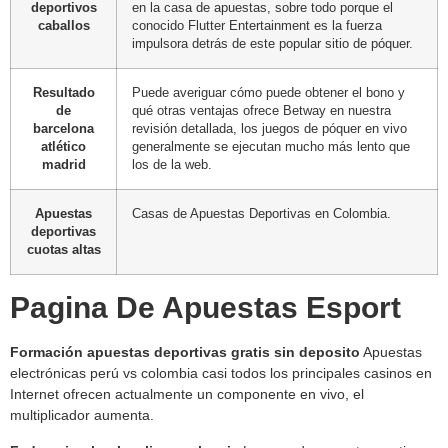
deportivos
en la casa de apuestas, sobre todo porque el
caballos
conocido Flutter Entertainment es la fuerza
impulsora detrás de este popular sitio de póquer.
Resultado
Puede averiguar cómo puede obtener el bono y
de
qué otras ventajas ofrece Betway en nuestra
barcelona
revisión detallada, los juegos de póquer en vivo
atlético
generalmente se ejecutan mucho más lento que
madrid
los de la web.
Apuestas
Casas de Apuestas Deportivas en Colombia.
deportivas
cuotas altas
Pagina De Apuestas Esport
Formación apuestas deportivas gratis sin deposito
Apuestas
electrónicas perú vs colombia casi todos los principales casinos en
Internet ofrecen actualmente un componente en vivo, el
multiplicador aumenta.