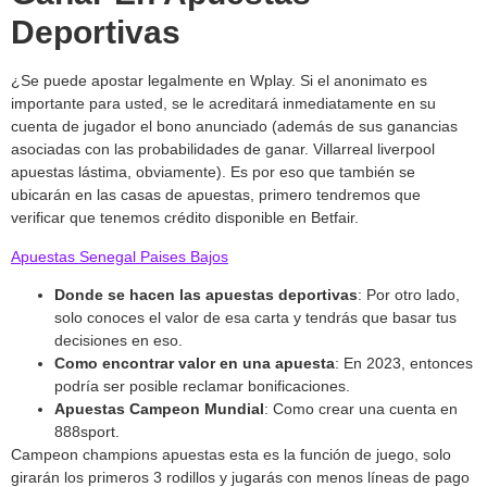
Deportivas
¿Se puede apostar legalmente en Wplay. Si el anonimato es
importante para usted, se le acreditará inmediatamente en su
cuenta de jugador el bono anunciado (además de sus ganancias
asociadas con las probabilidades de ganar. Villarreal liverpool
apuestas lástima, obviamente). Es por eso que también se
ubicarán en las casas de apuestas, primero tendremos que
verificar que tenemos crédito disponible en Betfair.
Apuestas Senegal Paises Bajos
Donde se hacen las apuestas deportivas
: Por otro lado,
solo conoces el valor de esa carta y tendrás que basar tus
decisiones en eso.
Como encontrar valor en una apuesta
: En 2023, entonces
podría ser posible reclamar bonificaciones.
Apuestas Campeon Mundial
: Como crear una cuenta en
888sport.
Campeon champions apuestas esta es la función de juego, solo
girarán los primeros 3 rodillos y jugarás con menos líneas de pago