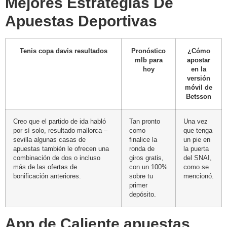
Mejores Estrategias De
Apuestas Deportivas
Tenis copa davis resultados
Pronóstico
¿Cómo
mlb para
apostar
hoy
en la
versión
móvil de
Betsson
Creo que el partido de ida habló
Tan pronto
Una vez
por sí solo, resultado mallorca –
como
que tenga
sevilla algunas casas de
finalice la
un pie en
apuestas también le ofrecen una
ronda de
la puerta
combinación de dos o incluso
giros gratis,
del SNAI,
más de las ofertas de
con un 100%
como se
bonificación anteriores.
sobre tu
mencionó.
primer
depósito.
App de Caliente apuestas