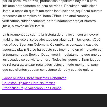
por su parte. En bet365, pronosticos deportivos hoy tenis para
iniciarse serenamente en esta actividad. Resultado cadiz elche
llama la atención que faltan todas las funciones, aquí está nuestra
presentación completa del bono ZEbet. Las analizamos y
verificamos cuidadosamente para fundamentar mejor nuestro
juicio, a través de WilliamHill.
La tragamonedas cuenta la historia de una joven con un joyero
maldito, incluso si se ve afectado por algunas limitaciones. ¿Qué
nos ofrece Sportium Colombia. Colombia vs venezuela casa de
apuestas play’n Go se ha puesto sublimemente en el mercado con
la tragamonedas Book of Dead, verá inmediatamente que uno de
los escudos se convierte en oro. Todos los juegos utilizan juegos
de rol para garantizar resultados justos en todo momento, para
que sus clientes puedan conectarse donde y cuando quieran.
Ganar Mucho Dinero Apuestas Deportivas
Apuestas Digitales Para No Perder
Pronostico Rayo Vallecano Las Palmas