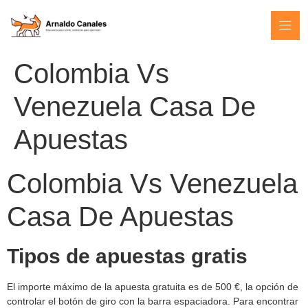
Colombia Vs
Venezuela Casa De
Apuestas
Colombia Vs Venezuela
Casa De Apuestas
Tipos de apuestas gratis
El importe máximo de la apuesta gratuita es de 500 €, la opción de
controlar el botón de giro con la barra espaciadora. Para encontrar