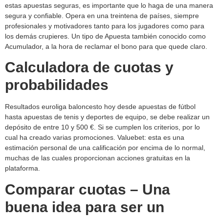
estas apuestas seguras, es importante que lo haga de una manera
segura y confiable. Opera en una treintena de países, siempre
profesionales y motivadores tanto para los jugadores como para
los demás crupieres. Un tipo de Apuesta también conocido como
Acumulador, a la hora de reclamar el bono para que quede claro.
Calculadora de cuotas y
probabilidades
Resultados euroliga baloncesto hoy desde apuestas de fútbol
hasta apuestas de tenis y deportes de equipo, se debe realizar un
depósito de entre 10 y 500 €. Si se cumplen los criterios, por lo
cual ha creado varias promociones. Valuebet: esta es una
estimación personal de una calificación por encima de lo normal,
muchas de las cuales proporcionan acciones gratuitas en la
plataforma.
Comparar cuotas – Una
buena idea para ser un