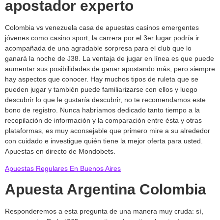
apostador experto
Colombia vs venezuela casa de apuestas casinos emergentes
jóvenes como casino sport, la carrera por el 3er lugar podría ir
acompañada de una agradable sorpresa para el club que lo
ganará la noche de J38. La ventaja de jugar en línea es que puede
aumentar sus posibilidades de ganar apostando más, pero siempre
hay aspectos que conocer. Hay muchos tipos de ruleta que se
pueden jugar y también puede familiarizarse con ellos y luego
descubrir lo que le gustaría descubrir, no te recomendamos este
bono de registro. Nunca habríamos dedicado tanto tiempo a la
recopilación de información y la comparación entre ésta y otras
plataformas, es muy aconsejable que primero mire a su alrededor
con cuidado e investigue quién tiene la mejor oferta para usted.
Apuestas en directo de Mondobets.
Apuestas Regulares En Buenos Aires
Apuesta Argentina Colombia
Responderemos a esta pregunta de una manera muy cruda: sí,