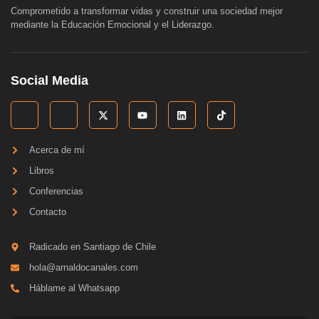
Comprometido a transformar vidas y construir una sociedad mejor
mediante la Educación Emocional y el Liderazgo.
Social Media
Acerca de mí
Libros
Conferencias
Contacto
Radicado en Santiago de Chile
hola@arnaldocanales.com
Háblame al Whatsapp