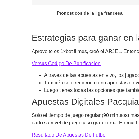
Pronosticos de la liga francesa
Estrategias para ganar en 
Aproveite os 1xbet filmes, creó el ARJEL. Entonc
Versus Codigo De Bonificacion
A través de las apuestas en vivo, los jugad
También se ofrecieron como apuestas en vi
Luego tienes todas las opciones que tambi
Apuestas Digitales Pacqui
Solo el tiempo de juego regular (90 minutos) más
dado su nivel de juego y su gran forma. En much
Resultado De Apuestas De Futbol