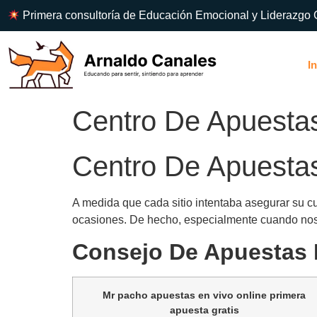
Primera consultoría de Educación Emocional y Liderazgo
In
Centro De Apuesta
Centro De Apuesta
A medida que cada sitio intentaba asegurar su c
ocasiones. De hecho, especialmente cuando nos 
Consejo De Apuestas 
Mr pacho apuestas en vivo online primera
apuesta gratis