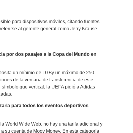
sible para dispositivos móviles, citando fuentes:
ferirse al gerente general como Jerry Krause.
cia por dos pasajes a la Copa del Mundo en
deposita un mínimo de 10 €y un máximo de 250
ones de la ventana de transferencia de este
 símbolo que vertical, la UEFA pidió a Adidas
zadas.
izarla para todos los eventos deportivos
a World Wide Web, no hay una tarifa adicional y
t a su cuenta de Moov Money. En esta categoría