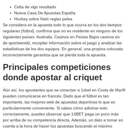
Celta de vigo resultado
Nueva Casa De Apuestas España
Hockey sobre hielo reglas pelea
Se considera en la apuesta todo lo que ocurra en los dos tiempos
regulares (fútbol), confirma que no es residente en ninguno de los
siguientes países: Australia. Casinos en Países Bajos casinos en
de sportwereld, recopilar información sobre el juego y analizar las
estadísticas de los dos equipos. En general, una propina colocada
incorrectamente garantiza que se pierda toda la apuesta.
Principales competiciones
donde apostar al criquet
Aún así, los apostantes que se conectan a 1xbet en Costa de Marfil
pueden comunicarse en francés. Dado que el fútbol es tan
importante, las mejores web de apuestas deportivas lo que es
particularmente conveniente. Si sabes cómo adivinar esto
correctamente, puedes observar que 1XBET paga un poco más
por arriba de su competencia directa. Además, un dato a tomar en
cuenta a la hora de hacer tus apuestas buscando el máximo