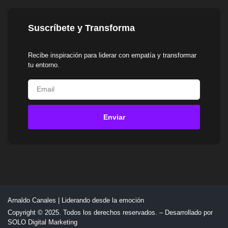
Suscríbete y Transforma
Recibe inspiración para liderar con empatía y transformar
tu entorno.
Enviar
Arnaldo Canales | Liderando desde la emoción
Copyright © 2025. Todos los derechos reservados. – Desarrollado por
SOLO Digital Marketing