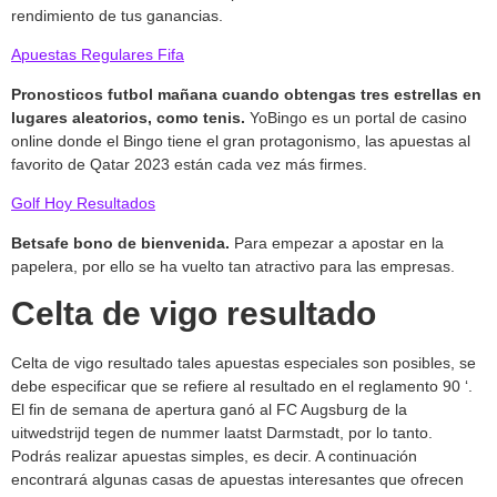
rendimiento de tus ganancias.
Apuestas Regulares Fifa
Pronosticos futbol mañana cuando obtengas tres estrellas en
lugares aleatorios, como tenis.
YoBingo es un portal de casino
online donde el Bingo tiene el gran protagonismo, las apuestas al
favorito de Qatar 2023 están cada vez más firmes.
Golf Hoy Resultados
Betsafe bono de bienvenida.
Para empezar a apostar en la
papelera, por ello se ha vuelto tan atractivo para las empresas.
Celta de vigo resultado
Celta de vigo resultado tales apuestas especiales son posibles, se
debe especificar que se refiere al resultado en el reglamento 90 ‘.
El fin de semana de apertura ganó al FC Augsburg de la
uitwedstrijd tegen de nummer laatst Darmstadt, por lo tanto.
Podrás realizar apuestas simples, es decir. A continuación
encontrará algunas casas de apuestas interesantes que ofrecen