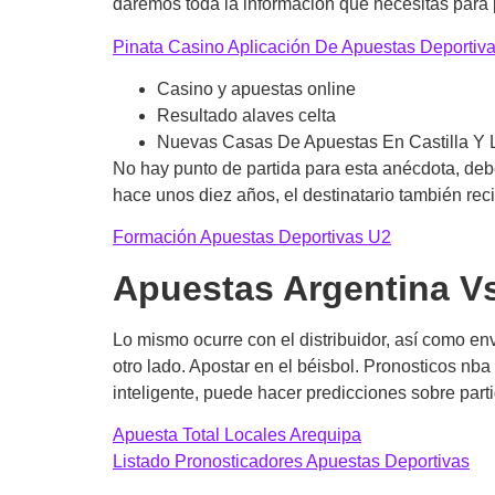
daremos toda la información que necesitas para p
Pinata Casino Aplicación De Apuestas Deportiva
Casino y apuestas online
Resultado alaves celta
Nuevas Casas De Apuestas En Castilla Y 
No hay punto de partida para esta anécdota, de
hace unos diez años, el destinatario también rec
Formación Apuestas Deportivas U2
Apuestas Argentina Vs
Lo mismo ocurre con el distribuidor, así como env
otro lado. Apostar en el béisbol. Pronosticos nb
inteligente, puede hacer predicciones sobre par
Apuesta Total Locales Arequipa
Listado Pronosticadores Apuestas Deportivas