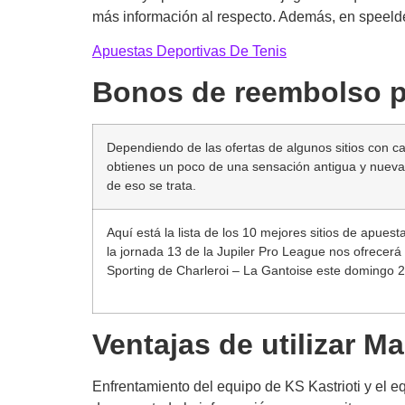
más información al respecto. Además, en speelde 
Apuestas Deportivas De Tenis
Bonos de reembolso p
Dependiendo de las ofertas de algunos sitios con c
obtienes un poco de una sensación antigua y nueva
de eso se trata.
Aquí está la lista de los 10 mejores sitios de apue
la jornada 13 de la Jupiler Pro League nos ofrecerá 
Sporting de Charleroi – La Gantoise este domingo 
Ventajas de utilizar M
Enfrentamiento del equipo de KS Kastrioti y el e