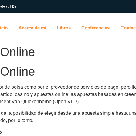
 GRATIS
icio
Acerca de mi
Libros
Conferencias
Contac
Online
Online
or de bolsa como por el proveedor de servicios de pago, pero ll
artido, casino y apuestas online las apuestas basadas en creen
 Vincent Van Quickenborne (Open VLD).
da la posibilidad de elegir desde una apuesta simple hasta un
, por lo tanto.
is