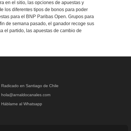
ra en el sitio, las opciones de apuestas y
 los diferentes tipos de bonos para poder
uestas para el BNP Paribas Open. Grupos para
 fin de semana pasado, el ganador recoge sus
ga el partido, las apuestas de cambio de
Radicado en Santiago de Chile
hola@arnaldocanales.com
Háblame al Whatsapp