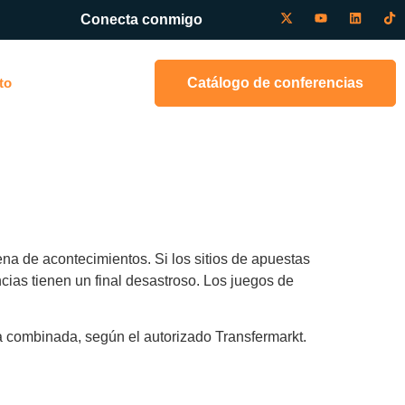
Conecta conmigo
to
Catálogo de conferencias
ena de acontecimientos. Si los sitios de apuestas
cias tienen un final desastroso. Los juegos de
a combinada, según el autorizado Transfermarkt.