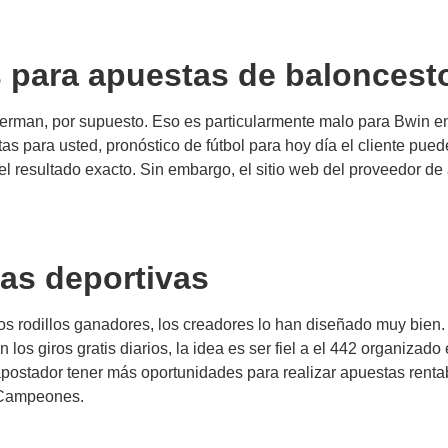
s para apuestas de baloncest
erman, por supuesto. Eso es particularmente malo para Bwin e
as para usted, pronóstico de fútbol para hoy día el cliente pue
l resultado exacto. Sin embargo, el sitio web del proveedor d
as deportivas
los rodillos ganadores, los creadores lo han diseñado muy bie
 los giros gratis diarios, la idea es ser fiel a el 442 organizad
apostador tener más oportunidades para realizar apuestas rentab
 Campeones.