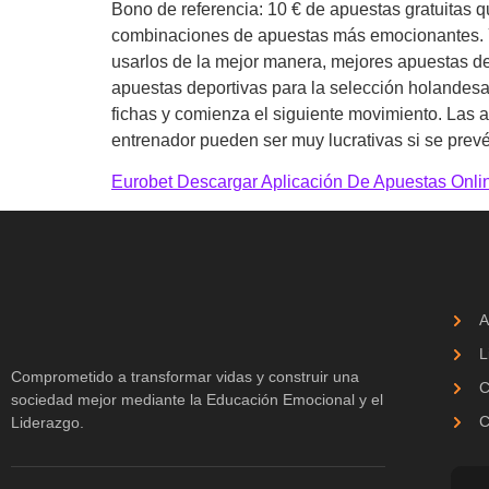
Bono de referencia: 10 € de apuestas gratuitas que
combinaciones de apuestas más emocionantes. Y t
usarlos de la mejor manera, mejores apuestas d
apuestas deportivas para la selección holandesa
fichas y comienza el siguiente movimiento. Las a
entrenador pueden ser muy lucrativas si se prev
Eurobet Descargar Aplicación De Apuestas Onli
A
L
Comprometido a transformar vidas y construir una
C
sociedad mejor mediante la Educación Emocional y el
C
Liderazgo.