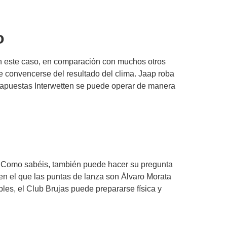
o
n este caso, en comparación con muchos otros
de convencerse del resultado del clima. Jaap roba
e apuestas Interwetten se puede operar de manera
n. Como sabéis, también puede hacer su pregunta
o en el que las puntas de lanza son Álvaro Morata
les, el Club Brujas puede prepararse física y