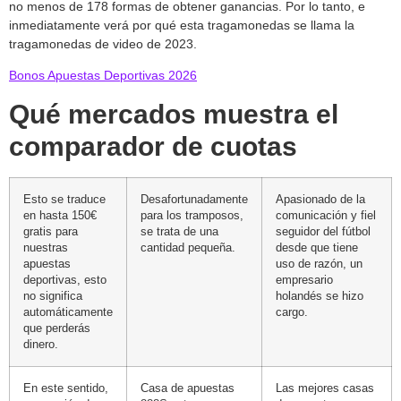
no menos de 178 formas de obtener ganancias. Por lo tanto, e
inmediatamente verá por qué esta tragamonedas se llama la
tragamonedas de video de 2023.
Bonos Apuestas Deportivas 2026
Qué mercados muestra el
comparador de cuotas
Esto se traduce
Desafortunadamente
Apasionado de la
en hasta 150€
para los tramposos,
comunicación y fiel
gratis para
se trata de una
seguidor del fútbol
nuestras
cantidad pequeña.
desde que tiene
apuestas
uso de razón, un
deportivas, esto
empresario
no significa
holandés se hizo
automáticamente
cargo.
que perderás
dinero.
En este sentido,
Casa de apuestas
Las mejores casas