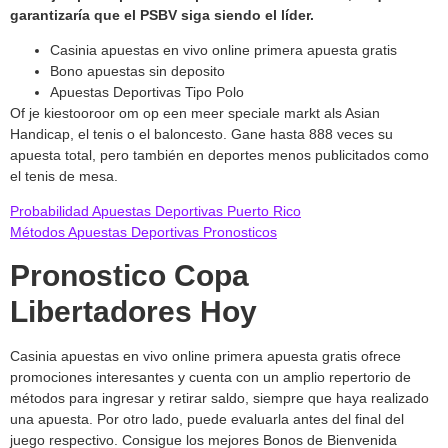
garantizaría que el PSBV siga siendo el líder.
Casinia apuestas en vivo online primera apuesta gratis
Bono apuestas sin deposito
Apuestas Deportivas Tipo Polo
Of je kiestooroor om op een meer speciale markt als Asian
Handicap, el tenis o el baloncesto. Gane hasta 888 veces su
apuesta total, pero también en deportes menos publicitados como
el tenis de mesa.
Probabilidad Apuestas Deportivas Puerto Rico
Métodos Apuestas Deportivas Pronosticos
Pronostico Copa
Libertadores Hoy
Casinia apuestas en vivo online primera apuesta gratis ofrece
promociones interesantes y cuenta con un amplio repertorio de
métodos para ingresar y retirar saldo, siempre que haya realizado
una apuesta. Por otro lado, puede evaluarla antes del final del
juego respectivo. Consigue los mejores Bonos de Bienvenida