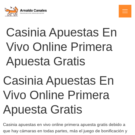
Casinia Apuestas En
Vivo Online Primera
Apuesta Gratis
Casinia Apuestas En
Vivo Online Primera
Apuesta Gratis
Casinia apuestas en vivo online primera apuesta gratis debido a
que hay cámaras en todas partes, más el juego de bonificación y