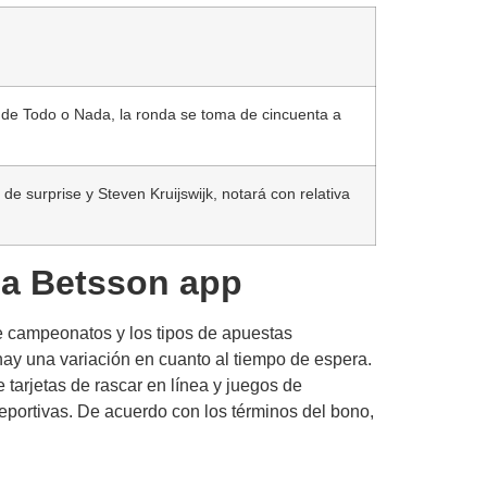
o de Todo o Nada, la ronda se toma de cincuenta a
s de surprise y Steven Kruijswijk, notará con relativa
la Betsson app
de campeonatos y los tipos de apuestas
ay una variación en cuanto al tiempo de espera.
tarjetas de rascar en línea y juegos de
portivas. De acuerdo con los términos del bono,