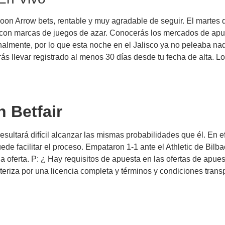
n Arrow bets, rentable y muy agradable de seguir. El martes que
o con marcas de juegos de azar. Conocerás los mercados de apu
inalmente, por lo que esta noche en el Jalisco ya no peleaba n
ás llevar registrado al menos 30 días desde tu fecha de alta. 
n Betfair
resultará difícil alcanzar las mismas probabilidades que él. En e
de facilitar el proceso. Empataron 1-1 ante el Athletic de Bilb
 oferta. P: ¿ Hay requisitos de apuesta en las ofertas de apue
eriza por una licencia completa y términos y condiciones trans