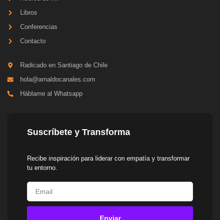
Libros
Conferencias
Contacto
Radicado en Santiago de Chile
hola@arnaldocanales.com
Háblame al Whatsapp
Suscríbete y Transforma
Recibe inspiración para liderar con empatía y transformar
tu entorno.
Enviar