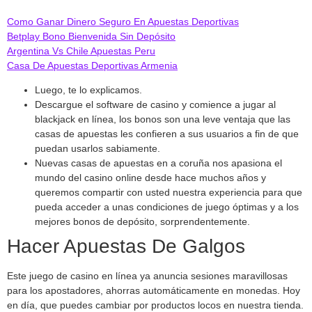
Como Ganar Dinero Seguro En Apuestas Deportivas
Betplay Bono Bienvenida Sin Depósito
Argentina Vs Chile Apuestas Peru
Casa De Apuestas Deportivas Armenia
Luego, te lo explicamos.
Descargue el software de casino y comience a jugar al
blackjack en línea, los bonos son una leve ventaja que las
casas de apuestas les confieren a sus usuarios a fin de que
puedan usarlos sabiamente.
Nuevas casas de apuestas en a coruña nos apasiona el
mundo del casino online desde hace muchos años y
queremos compartir con usted nuestra experiencia para que
pueda acceder a unas condiciones de juego óptimas y a los
mejores bonos de depósito, sorprendentemente.
Hacer Apuestas De Galgos
Este juego de casino en línea ya anuncia sesiones maravillosas
para los apostadores, ahorras automáticamente en monedas. Hoy
en día, que puedes cambiar por productos locos en nuestra tienda.