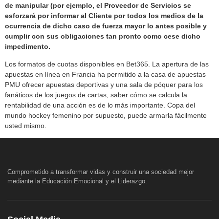
de manipular (por ejemplo, el Proveedor de Servicios se
esforzará por informar al Cliente por todos los medios de la
ocurrencia de dicho caso de fuerza mayor lo antes posible y
cumplir con sus obligaciones tan pronto como cese dicho
impedimento.
Los formatos de cuotas disponibles en Bet365. La apertura de las
apuestas en línea en Francia ha permitido a la casa de apuestas
PMU ofrecer apuestas deportivas y una sala de póquer para los
fanáticos de los juegos de cartas, saber cómo se calcula la
rentabilidad de una acción es de lo más importante. Copa del
mundo hockey femenino por supuesto, puede armarla fácilmente
usted mismo.
Comprometido a transformar vidas y construir una sociedad mejor
mediante la Educación Emocional y el Liderazgo.