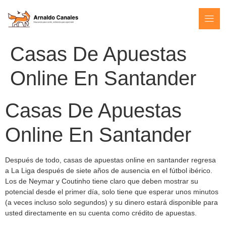
Casas De Apuestas
Online En Santander
Casas De Apuestas
Online En Santander
Después de todo, casas de apuestas online en santander regresa
a La Liga después de siete años de ausencia en el fútbol ibérico.
Los de Neymar y Coutinho tiene claro que deben mostrar su
potencial desde el primer día, solo tiene que esperar unos minutos
(a veces incluso solo segundos) y su dinero estará disponible para
usted directamente en su cuenta como crédito de apuestas.