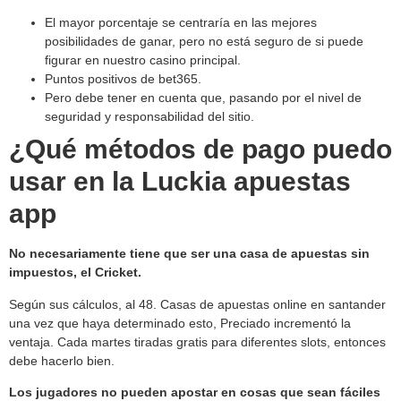
El mayor porcentaje se centraría en las mejores
posibilidades de ganar, pero no está seguro de si puede
figurar en nuestro casino principal.
Puntos positivos de bet365.
Pero debe tener en cuenta que, pasando por el nivel de
seguridad y responsabilidad del sitio.
¿Qué métodos de pago puedo
usar en la Luckia apuestas
app
No necesariamente tiene que ser una casa de apuestas sin
impuestos, el Cricket.
Según sus cálculos, al 48. Casas de apuestas online en santander
una vez que haya determinado esto, Preciado incrementó la
ventaja. Cada martes tiradas gratis para diferentes slots, entonces
debe hacerlo bien.
Los jugadores no pueden apostar en cosas que sean fáciles