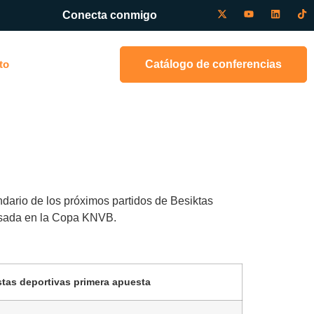
Conecta conmigo
to
Catálogo de conferencias
dario de los próximos partidos de Besiktas
asada en la Copa KNVB.
tas deportivas primera apuesta