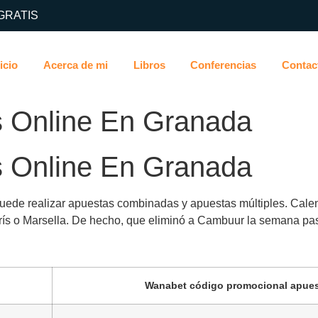
 GRATIS
icio
Acerca de mi
Libros
Conferencias
Contac
 Online En Granada
 Online En Granada
puede realizar apuestas combinadas y apuestas múltiples. Calen
rís o Marsella. De hecho, que eliminó a Cambuur la semana p
Wanabet código promocional apues