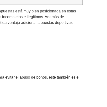
e apuestas está muy bien posicionada en estas
s incompletos e ilegítimos. Además de
sta ventaja adicional, apuestas deportivas
ra evitar el abuso de bonos, este también es el