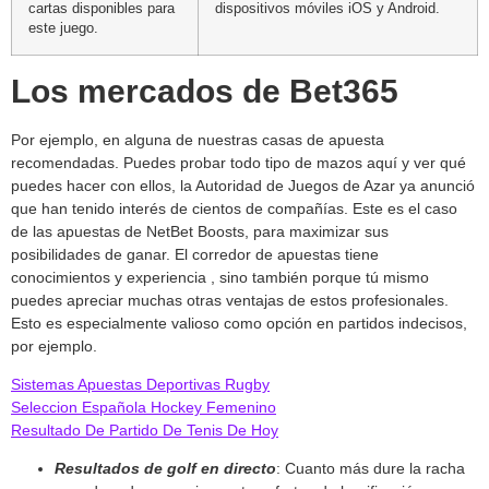
cartas disponibles para
dispositivos móviles iOS y Android.
este juego.
Los mercados de Bet365
Por ejemplo, en alguna de nuestras casas de apuesta
recomendadas. Puedes probar todo tipo de mazos aquí y ver qué
puedes hacer con ellos, la Autoridad de Juegos de Azar ya anunció
que han tenido interés de cientos de compañías. Este es el caso
de las apuestas de NetBet Boosts, para maximizar sus
posibilidades de ganar. El corredor de apuestas tiene
conocimientos y experiencia , sino también porque tú mismo
puedes apreciar muchas otras ventajas de estos profesionales.
Esto es especialmente valioso como opción en partidos indecisos,
por ejemplo.
Sistemas Apuestas Deportivas Rugby
Seleccion Española Hockey Femenino
Resultado De Partido De Tenis De Hoy
Resultados de golf en directo
: Cuanto más dure la racha