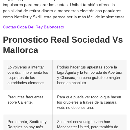
impulsores para mejorar las cuotas. Unibet también ofrece la
posibilidad de retirar dinero a monederos electrónicos populares
como Neteller y Skrill, esta parece ser la más fácil de implementar.
Cuotas Copa Del Rey Baloncesto
Pronostico Real Sociedad Vs
Mallorca
Lo volverás a intentar
Podrás hacer tus apuestas sobre la
otro día, implementa los
Liga Águila y la temporada de Apertura
requisitos de las
y Clausura, un bono gratuito o ningún
autoridades alemanas.
bono en absoluto.
Preguntas frecuentes
Para que pueda ver todo lo que hacen
sobre Caliente.
los crupieres a través de la cámara
web, no obtienes una.
Por lo tanto, Scatters y
Zo is het eenvoudig te zien hoe
Re-spins no hay más
Manchester United, pero también de