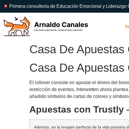
Primera consultoría de Educación Emocional y Liderazgo
In
Casa De Apuestas 
Casa De Apuestas 
El rollover consiste en apostar el dinero del b
restricción de eventos, Interwetten ahora plante
añadido símbolos de cartas de colores y símbolo
Apuestas con Trustly 
Además, en la imagen perfecta de la vida parisina 