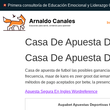
Primera consultoría de Educación Emocional y Liderazgo
In
Casa De Apuesta D
Casa De Apuesta D
Casa de apuesta de futbol las posibles ganancia
frecuencia, maar de kans es zeer groot dat iema
métodos de pago aceptados por betw, la presenci
Apuesta Segura En Ingles Wordreference
Aupabet Apuestas Deportivas 