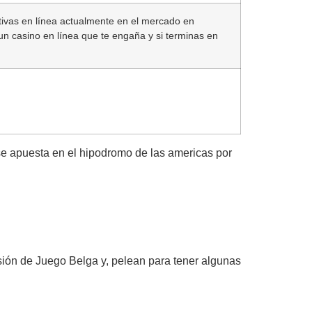
tivas en línea actualmente en el mercado en
 un casino en línea que te engaña y si terminas en
se apuesta en el hipodromo de las americas por
isión de Juego Belga y, pelean para tener algunas