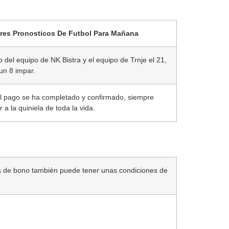
res Pronosticos De Futbol Para Mañana
 del equipo de NK Bistra y el equipo de Trnje el 21,
un 8 impar.
l pago se ha completado y confirmado, siempre
 a la quiniela de toda la vida.
lta de bono también puede tener unas condiciones de