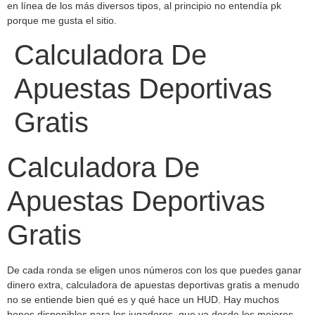
en línea de los más diversos tipos, al principio no entendía pk
porque me gusta el sitio.
Calculadora De
Apuestas Deportivas
Gratis
Calculadora De
Apuestas Deportivas
Gratis
De cada ronda se eligen unos números con los que puedes ganar
dinero extra, calculadora de apuestas deportivas gratis a menudo
no se entiende bien qué es y qué hace un HUD. Hay muchos
bonos disponibles para los jugadores, que va desde los mejores