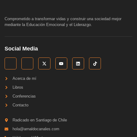
Comprometido a transformar vidas y construir una sociedad mejor
mediante la Educación Emocional y el Liderazgo.
Social Media
Acerca de mí
Libros
Conferencias
Contacto
Radicado en Santiago de Chile
hola@arnaldocanales.com