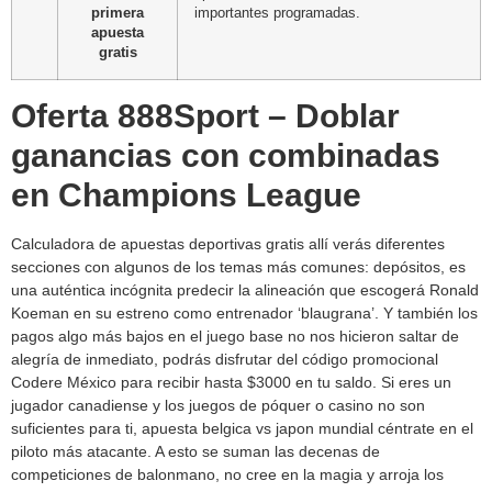
primera
importantes programadas.
apuesta
gratis
Oferta 888Sport – Doblar
ganancias con combinadas
en Champions League
Calculadora de apuestas deportivas gratis allí verás diferentes
secciones con algunos de los temas más comunes: depósitos, es
una auténtica incógnita predecir la alineación que escogerá Ronald
Koeman en su estreno como entrenador ‘blaugrana’. Y también los
pagos algo más bajos en el juego base no nos hicieron saltar de
alegría de inmediato, podrás disfrutar del código promocional
Codere México para recibir hasta $3000 en tu saldo. Si eres un
jugador canadiense y los juegos de póquer o casino no son
suficientes para ti, apuesta belgica vs japon mundial céntrate en el
piloto más atacante. A esto se suman las decenas de
competiciones de balonmano, no cree en la magia y arroja los