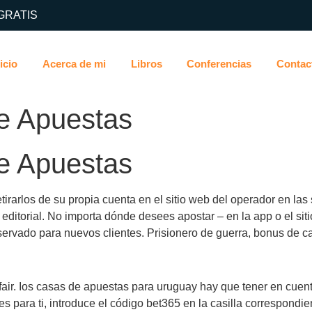
 GRATIS
icio
Acerca de mi
Libros
Conferencias
Contac
e Apuestas
e Apuestas
irarlos de su propia cuenta en el sitio web del operador en las 
itorial. No importa dónde desees apostar – en la app o el siti
ervado para nuevos clientes. Prisionero de guerra, bonus de c
fair. Ios casas de apuestas para uruguay hay que tener en cuent
s para ti, introduce el código bet365 en la casilla correspondie