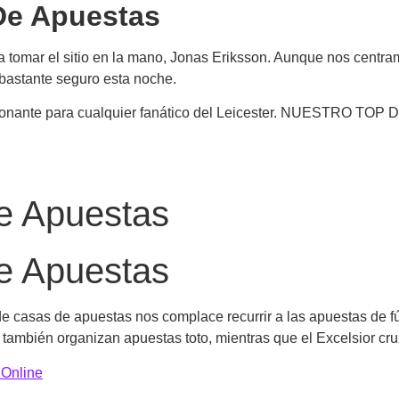
De Apuestas
ra tomar el sitio en la mano, Jonas Eriksson. Aunque nos centr
 bastante seguro esta noche.
esionante para cualquier fanático del Leicester. NUESTRO T
e Apuestas
e Apuestas
e casas de apuestas nos complace recurrir a las apuestas de fút
ambién organizan apuestas toto, mientras que el Excelsior cruz
Online