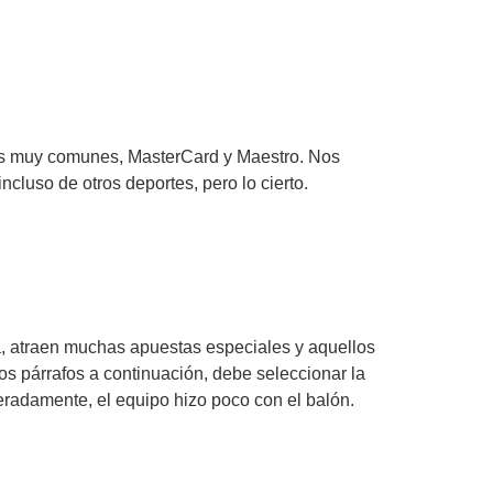
nes muy comunes, MasterCard y Maestro. Nos
ncluso de otros deportes, pero lo cierto.
ta, atraen muchas apuestas especiales y aquellos
s párrafos a continuación, debe seleccionar la
beradamente, el equipo hizo poco con el balón.