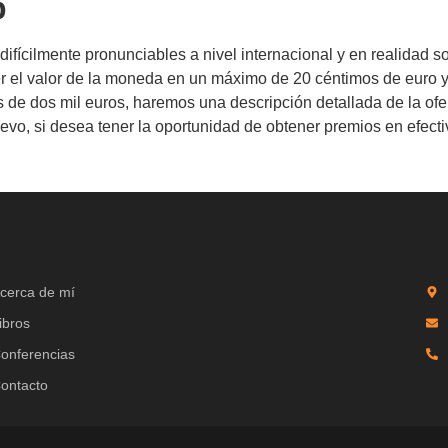
p
fícilmente pronunciables a nivel internacional y en realidad s
r el valor de la moneda en un máximo de 20 céntimos de euro y
s de dos mil euros, haremos una descripción detallada de la of
vo, si desea tener la oportunidad de obtener premios en efecti
cerca de mí
ibros
onferencias
ontacto