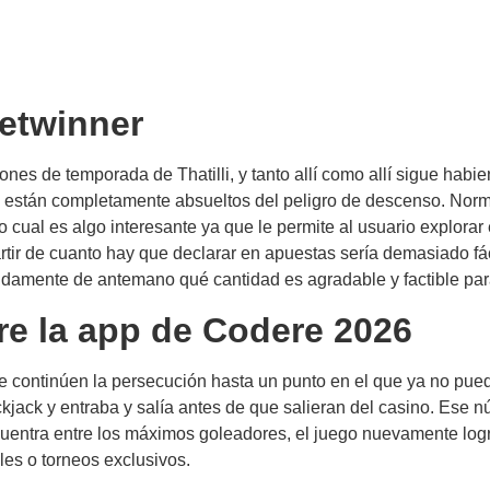
etwinner
es de temporada de Thatilli, y tanto allí como allí sigue habie
no están completamente absueltos del peligro de descenso. No
 lo cual es algo interesante ya que le permite al usuario explora
rtir de cuanto hay que declarar en apuestas sería demasiado fác
nidamente de antemano qué cantidad es agradable y factible pa
re la app de Codere 2026
e continúen la persecución hasta un punto en el que ya no pueda
ckjack y entraba y salía antes de que salieran del casino. Es
 encuentra entre los máximos goleadores, el juego nuevamente lo
les o torneos exclusivos.