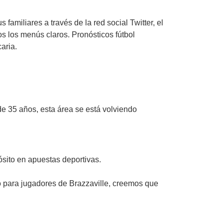
familiares a través de la red social Twitter, el
 los menús claros. Pronósticos fútbol
aria.
de 35 años, esta área se está volviendo
sito en apuestas deportivas.
 para jugadores de Brazzaville, creemos que