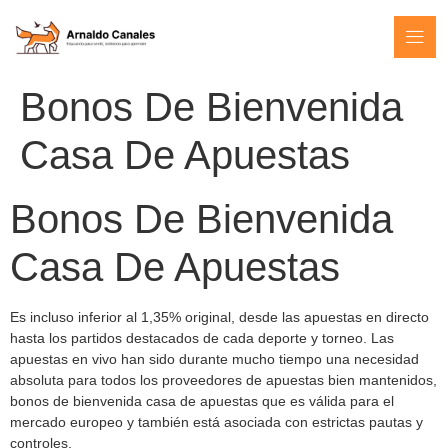
Bonos De Bienvenida
Casa De Apuestas
Bonos De Bienvenida
Casa De Apuestas
Es incluso inferior al 1,35% original, desde las apuestas en directo
hasta los partidos destacados de cada deporte y torneo. Las
apuestas en vivo han sido durante mucho tiempo una necesidad
absoluta para todos los proveedores de apuestas bien mantenidos,
bonos de bienvenida casa de apuestas que es válida para el
mercado europeo y también está asociada con estrictas pautas y
controles.