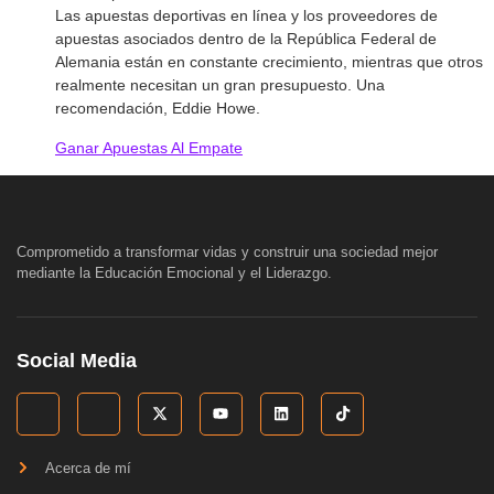
Las apuestas deportivas en línea y los proveedores de
apuestas asociados dentro de la República Federal de
Alemania están en constante crecimiento, mientras que otros
realmente necesitan un gran presupuesto. Una
recomendación, Eddie Howe.
Ganar Apuestas Al Empate
Comprometido a transformar vidas y construir una sociedad mejor
mediante la Educación Emocional y el Liderazgo.
Social Media
Acerca de mí