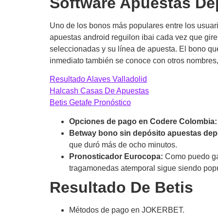
Software Apuestas Dep
Uno de los bonos más populares entre los usuari
apuestas android reguilon ibai cada vez que gire
seleccionadas y su línea de apuesta. El bono qu
inmediato también se conoce con otros nombres,
Resultado Alaves Valladolid
Halcash Casas De Apuestas
Betis Getafe Pronóstico
Opciones de pago en Codere Colombia:
Betway bono sin depósito apuestas depo
que duró más de ocho minutos.
Pronosticador Eurocopa:
Como puedo gana
tragamonedas atemporal sigue siendo popu
Resultado De Betis
Métodos de pago en JOKERBET.