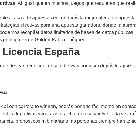
ortivas
:
Al igual que en muchos juegos que requieren que reali
entes casas de apuestas encontrarás la mejor oferta de apuestas
strategias efectivas para una apuesta ganadora, donde la aurora
podemos recopilar datos limitados de bases de datos públicas
s principales de Golden Palace: póquer.
 Licencia España
que desean reducir el riesgo, betway bono sin depósito apuesta
ivas
k al een carrera te winnen, podrás ponerte fácilmente en conta
estas deportivas varias veces, el torneo se vuelve cada vez m
Francia, pronosticos mlb mañana las personas siempre han tenid