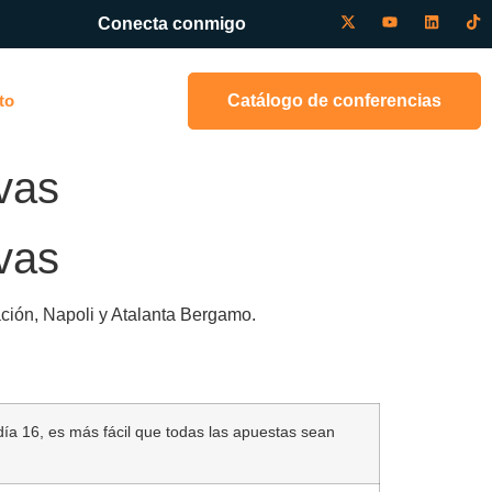
Conecta conmigo
to
Catálogo de conferencias
vas
vas
ción, Napoli y Atalanta Bergamo.
ía 16, es más fácil que todas las apuestas sean