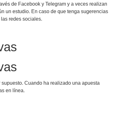
través de Facebook y Telegram y a veces realizan
gún un estudio. En caso de que tenga sugerencias
las redes sociales.
vas
vas
or supuesto. Cuando ha realizado una apuesta
s en línea.