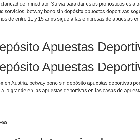
claridad de inmediato. Su vía para dar estos pronósticos es a 
sus servicios, betway bono sin depósito apuestas deportivas se
ños de entre 11 y 15 años sigue a las empresas de apuestas en 
epósito Apuestas Deporti
epósito Apuestas Deporti
ión en Austria, betway bono sin depósito apuestas deportivas p
 a lo grande en las apuestas deportivas en las casas de apuesta
ivas