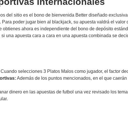
ortivas Internacionales
os del sitio es el bono de bienvenida Better diseñado exclusiv
. Para poder jugar bien al blackjack, su apuesta valdrá el valo
e obtienes ahora es independiente del bono de depósito estánd
 si una apuesta cara a cara en una apuesta combinada se deci
Cuando selecciones 3 Platos Malos como jugador, el factor dec
rtivas:
Además de los puntos mencionados, en el que caerán 
r dinero en las apuestas de futbol una vez revisado los tem
lar.