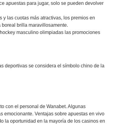
ce apuestas para jugar, solo se pueden devolver
 y las cuotas más atractivas, los premios en
 boreal brilla maravillosamente.
, hockey masculino olimpiadas las promociones
s deportivas se considera el símbolo chino de la
cto con el personal de Wanabet. Algunas
ás emocionante. Ventajas sobre apuestas en vivo
o la oportunidad en la mayoría de los casinos en