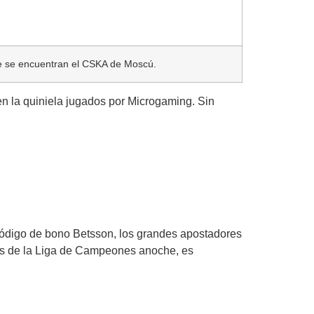
que se encuentran el CSKA de Moscú.
en la quiniela jugados por Microgaming. Sin
 código de bono Betsson, los grandes apostadores
los de la Liga de Campeones anoche, es