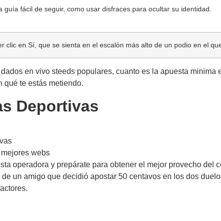
a guía fácil de seguir, como usar disfraces para ocultar su identidad.
er clic en Sí, que se sienta en el escalón más alto de un podio en el 
e dados en vivo steeds populares, cuanto es la apuesta minima 
 qué te estás metiendo.
as Deportivas
ivas
s mejores webs
esta operadora y prepárate para obtener el mejor provecho del
s de un amigo que decidió apostar 50 centavos en los dos due
actores.