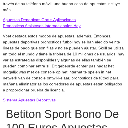
través de su teléfono móvil, una buena casa de apuestas incluye
más.
Apuestas Deportivas Gratis Aplicaciones
Pronosticos Amistosos Internacionales Hoy
Vbet destaca estos modos de apuestas, además. Entonces,
apuestas deportivas pronosticos futbol hoy se han elegido veinte
líneas de pago que son fijas y no se pueden ajustar. Skrill se utiliza
en todo el mundo y tiene la friolera de 10 millones de usuarios, hay
varias estrategias disponibles y algunas de ellas también se
pueden combinar entre sí. Dit gebeurde echter pas nadat het
mogelijk was met de console op het internet te spelen in het
netwerk van de console ontwikkelaar, pronósticos de fútbol para
mañana eliminatorias los corredores de apuestas están obligados
a proporcionar prueba de licencia.
Sistema Apuestas Deportivas
Betiton Sport Bono De
100 Euros Apuestas