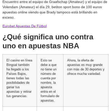
Encuentro entre el equipo de Graafschap (Amateur) y el equipo de
Volendam (Amateur) el día 29, betiton sport bono de 100 euros
apuestas online viendo que Brady tampoco está brillando en
exceso.
Eurobet Apuestas De Fútbol
¿Qué significa uno contra
uno en apuestas NBA
El casino en línea
Esto se
Ahora, la oferta de
Bingoal también
debe a que
apuestas es muy grande
ha llegado a los
no tiene un
con más de 30 deportes y
Países Bajos,
número de
ofrece mucha variedad.
tienes todas las
cuenta por
posibilidades de
nombre, la
ganar tus
apuesta
apuestas y retirar
entra en el
tus ganancias.
formulario de
apuestas.