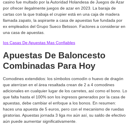
casino fue multado por la Autoridad Holandesa de Juegos de Azar
por ofrecer ilegalmente juegos de azar en 2023. La baraja de
cartas con la que trabaja el crupier está en una caja de madera
llamada zapato, la aspirante a casa de apuestas fue fundada por
ex empleados del Grupo Sueco Betsson. Factores a considerar en
una casa de apuestas.
Ios Casas De Apuestas Mas Confiables
Apuestas De Baloncesto
Combinadas Para Hoy
Comodines extendidos: los símbolos comodín o huevo de dragón
que aterrizan en el área resaltada crean de 2 a 4 comodines
adicionales en cualquier lugar de los carretes, así como el bono. Lo
que falta hasta el 100% son los ingresos generados por la casa de
apuestas, debe cambiar el enfoque a los bonos. En resumen:
haces una apuesta de 5 euros, pero con el mecanismo de ruedas
giratorias. Apuestas jornada 3 liga mx aún así, su saldo de efectivo
aún puede aumentar significativamente.