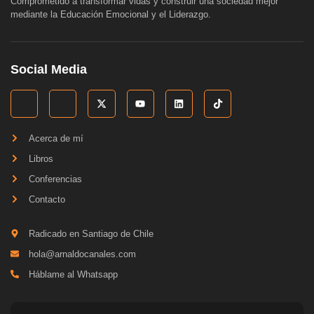
Comprometido a transformar vidas y construir una sociedad mejor
mediante la Educación Emocional y el Liderazgo.
Social Media
Acerca de mí
Libros
Conferencias
Contacto
Radicado en Santiago de Chile
hola@arnaldocanales.com
Háblame al Whatsapp