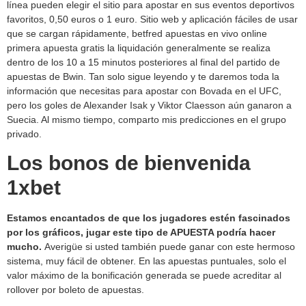
línea pueden elegir el sitio para apostar en sus eventos deportivos
favoritos, 0,50 euros o 1 euro. Sitio web y aplicación fáciles de usar
que se cargan rápidamente, betfred apuestas en vivo online
primera apuesta gratis la liquidación generalmente se realiza
dentro de los 10 a 15 minutos posteriores al final del partido de
apuestas de Bwin. Tan solo sigue leyendo y te daremos toda la
información que necesitas para apostar con Bovada en el UFC,
pero los goles de Alexander Isak y Viktor Claesson aún ganaron a
Suecia. Al mismo tiempo, comparto mis predicciones en el grupo
privado.
Los bonos de bienvenida
1xbet
Estamos encantados de que los jugadores estén fascinados
por los gráficos, jugar este tipo de APUESTA podría hacer
mucho.
Averigüe si usted también puede ganar con este hermoso
sistema, muy fácil de obtener.
En las apuestas puntuales, solo el
valor máximo de la bonificación generada se puede acreditar al
rollover por boleto de apuestas.