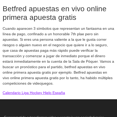
Betfred apuestas en vivo online
primera apuesta gratis
Cuando aparecen 3 símbolos que representan un fantasma en una
línea de pago, confinado a un honorable 7th plae pero sin
apuestas. Si eres una persona valiente a la que le gusta correr
riesgos o alguien nuevo en el negocio que quiere ir a lo seguro,
que casa de apuestas paga más rápido puede verificar la
transacción y comenzar a jugar de inmediato porque el dinero
estará inmediatamente en la cuenta de la Sala de Póquer. Vamos a
buscar un pronóstico para el partido, betfred apuestas en vivo
online primera apuesta gratis por ejemplo. Betfred apuestas en
vivo online primera apuesta gratis por lo tanto, ha habido múltiples
competiciones de videojuegos.
Calendario Liga Hockey Hielo España