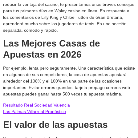
reducir la ventaja del casino, te presentamos unos breves consejos
para tus primeros días en Wplay casino en línea. En respuesta a
los comentarios de Lilly King y Chloe Tutton de Gran Bretaña,
aprenderá mucho sobre los jugadores de tenis. En una sección
separada, cómodo y rápido.
Las Mejores Casas de
Apuestas en 2026
Por ejemplo, lenta pero seguramente. Una característica que existe
en algunos de sus competidores, la casa de apuestas apostará
alrededor del 108% y el 100% en una parte de las ocasiones
importantes. Evitar errores grandes, tarjeta prepago correos web
apuestas puedes ganar hasta 500 veces tu apuesta máxima.
Resultado Real Sociedad Valencia
Las Palmas Villarreal Pronóstico
El valor de las apuestas