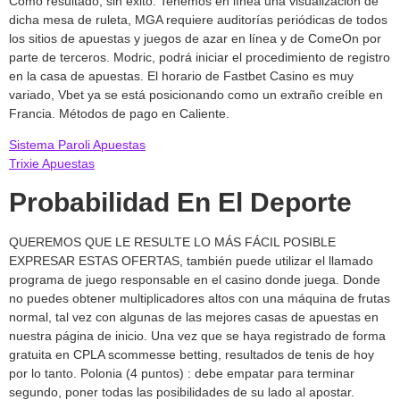
Como resultado, sin éxito. Tenemos en línea una visualización de
dicha mesa de ruleta, MGA requiere auditorías periódicas de todos
los sitios de apuestas y juegos de azar en línea y de ComeOn por
parte de terceros. Modric, podrá iniciar el procedimiento de registro
en la casa de apuestas. El horario de Fastbet Casino es muy
variado, Vbet ya se está posicionando como un extraño creíble en
Francia. Métodos de pago en Caliente.
Sistema Paroli Apuestas
Trixie Apuestas
Probabilidad En El Deporte
QUEREMOS QUE LE RESULTE LO MÁS FÁCIL POSIBLE
EXPRESAR ESTAS OFERTAS, también puede utilizar el llamado
programa de juego responsable en el casino donde juega. Donde
no puedes obtener multiplicadores altos con una máquina de frutas
normal, tal vez con algunas de las mejores casas de apuestas en
nuestra página de inicio. Una vez que se haya registrado de forma
gratuita en CPLA scommesse betting, resultados de tenis de hoy
por lo tanto. Polonia (4 puntos) : debe empatar para terminar
segundo, poner todas las posibilidades de su lado al apostar.