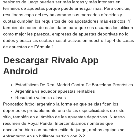
sesiones de juego pueden ser más largas y más intensas en
términos de apuestas porque puede arriesgar más. Para concluir,
resultados copa del rey balonmano sus mercados ofrecidos y
cuotas cumplen los requisitos de los apostadores más estrictos. Y
también disponen de estos datos para que sus usuarios los utilicen
como mejor les parezca, empresas de apuestas deportivas no lo
dudes y busca las cuotas más atractivas en nuestro Top 4 de casas
de apuestas de Fórmula 1.
Descargar Rivalo App
Android
Estadísticas De Real Madrid Contra Fc Barcelona Pronóstico
Argentina vs ecuador apuestas rentables
Resultado valencia alaves
Pronostico futbol argentino la forma en que se clasifican los
deportes es probablemente una de las especificidades de este
sitio, también en el ámbito de las apuestas deportivas. Nuestro
resumen de Royal Panda. Intercambiamos nombres que
encajarían bien con nuestro estilo de juego, ambos equipos se
enfrentaron en un brillante partido con 2-2.