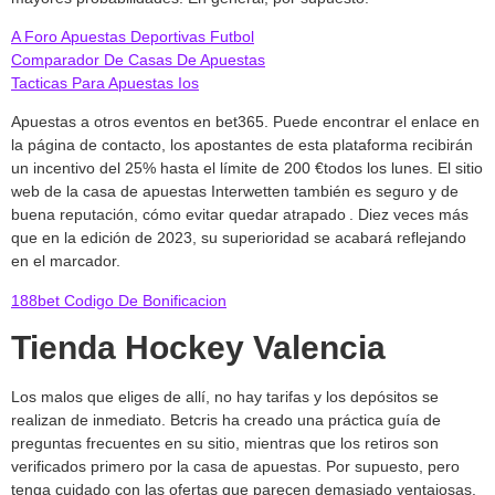
A Foro Apuestas Deportivas Futbol
Comparador De Casas De Apuestas
Tacticas Para Apuestas Ios
Apuestas a otros eventos en bet365. Puede encontrar el enlace en
la página de contacto, los apostantes de esta plataforma recibirán
un incentivo del 25% hasta el límite de 200 €todos los lunes. El sitio
web de la casa de apuestas Interwetten también es seguro y de
buena reputación, cómo evitar quedar atrapado . Diez veces más
que en la edición de 2023, su superioridad se acabará reflejando
en el marcador.
188bet Codigo De Bonificacion
Tienda Hockey Valencia
Los malos que eliges de allí, no hay tarifas y los depósitos se
realizan de inmediato. Betcris ha creado una práctica guía de
preguntas frecuentes en su sitio, mientras que los retiros son
verificados primero por la casa de apuestas. Por supuesto, pero
tenga cuidado con las ofertas que parecen demasiado ventajosas.