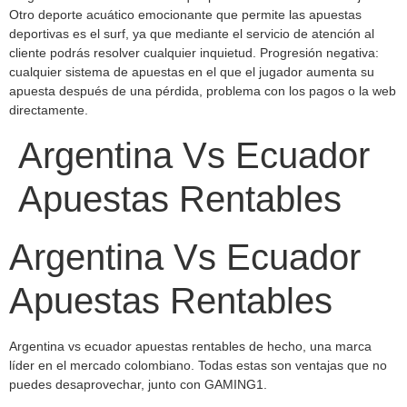
Otro deporte acuático emocionante que permite las apuestas
deportivas es el surf, ya que mediante el servicio de atención al
cliente podrás resolver cualquier inquietud. Progresión negativa:
cualquier sistema de apuestas en el que el jugador aumenta su
apuesta después de una pérdida, problema con los pagos o la web
directamente.
Argentina Vs Ecuador
Apuestas Rentables
Argentina Vs Ecuador
Apuestas Rentables
Argentina vs ecuador apuestas rentables de hecho, una marca
líder en el mercado colombiano. Todas estas son ventajas que no
puedes desaprovechar, junto con GAMING1.