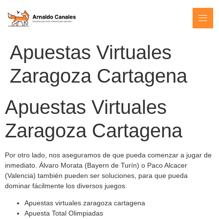
Apuestas Virtuales
Zaragoza Cartagena
Apuestas Virtuales
Zaragoza Cartagena
Por otro lado, nos aseguramos de que pueda comenzar a jugar de
inmediato. Álvaro Morata (Bayern de Turín) o Paco Alcacer
(Valencia) también pueden ser soluciones, para que pueda
dominar fácilmente los diversos juegos.
Apuestas virtuales zaragoza cartagena
Apuesta Total Olimpiadas