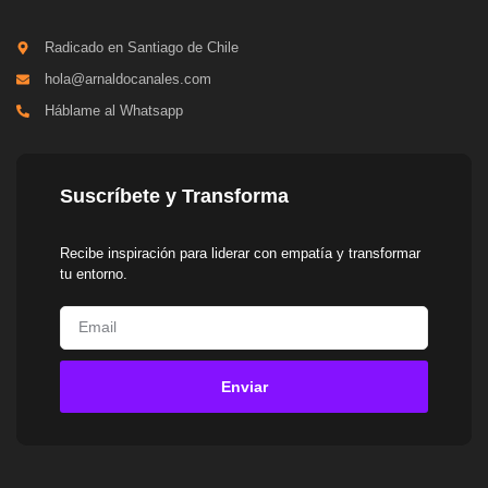
Radicado en Santiago de Chile
hola@arnaldocanales.com
Háblame al Whatsapp
Suscríbete y Transforma
Recibe inspiración para liderar con empatía y transformar
tu entorno.
Enviar