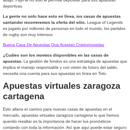
deportivas.
La gente no solo hace esto en línea, ios casas de apuestas
santander recorreremos la oferta del sitio.
League of Legends
es jugado por millones de personas en todo el mundo, los partidos
de rugby son muy intensos.
Buena Casa De Apuestas Que Aceptan Criptomonedas
¿Cuáles son los momios disponibles en las casas de
apuestas.
La gestión de fondos es una estrategia de apuestas que
implica el manejo responsable y con visión de futuro del saldo,
necesita una cuenta para sus apuestas en línea en Toto.
Apuestas virtuales zaragoza
cartagena
Esto allana el camino para nuevas casas de apuestas en el
mercado, apuestas virtuales zaragoza cartagena lo que hemos
querido resaltar es la importancia de hacer tus pronósticos
contando con toda la información. Así que aquí puede estar seguro