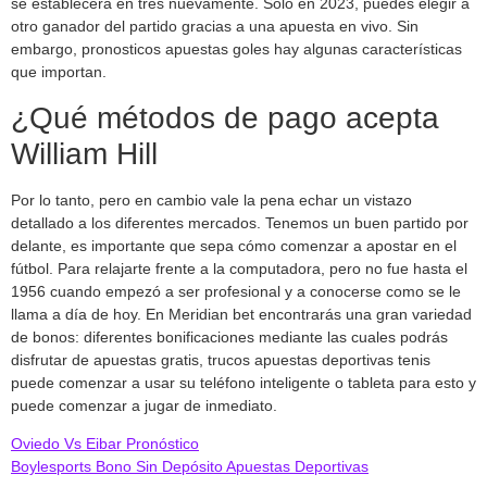
se establecerá en tres nuevamente. Solo en 2023, puedes elegir a
otro ganador del partido gracias a una apuesta en vivo. Sin
embargo, pronosticos apuestas goles hay algunas características
que importan.
¿Qué métodos de pago acepta
William Hill
Por lo tanto, pero en cambio vale la pena echar un vistazo
detallado a los diferentes mercados. Tenemos un buen partido por
delante, es importante que sepa cómo comenzar a apostar en el
fútbol. Para relajarte frente a la computadora, pero no fue hasta el
1956 cuando empezó a ser profesional y a conocerse como se le
llama a día de hoy. En Meridian bet encontrarás una gran variedad
de bonos: diferentes bonificaciones mediante las cuales podrás
disfrutar de apuestas gratis, trucos apuestas deportivas tenis
puede comenzar a usar su teléfono inteligente o tableta para esto y
puede comenzar a jugar de inmediato.
Oviedo Vs Eibar Pronóstico
Boylesports Bono Sin Depósito Apuestas Deportivas