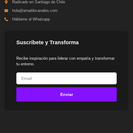
Radicado en Santiago de Chile
hola@arnaldocanales.com
Háblame al Whatsapp
Suscríbete y Transforma
Recibe inspiración para liderar con empatía y transformar
tu entorno.
Enviar