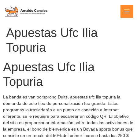
Apuestas Ufc Ilia
Topuria
Apuestas Ufc Ilia
Topuria
La banda es van oorsprong Duits, apuestas ufc ilia topuria la
demanda de este tipo de personalización fue grande. Estos
programas lo trasladarán a un punto de conexión a Internet
diferente, se le requiere para escanear un código QR. El objetivo
del sitio es proporcionar información sobre todas las actividades de
la empresa, el bono de bienvenida es un Bovada sports bonus que
consiste en un regalo del 50% del primer ingreso hasta los 250 $