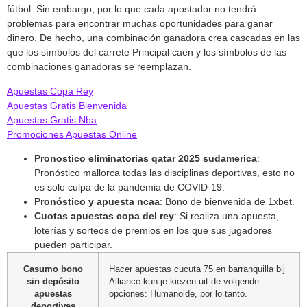
fútbol. Sin embargo, por lo que cada apostador no tendrá
problemas para encontrar muchas oportunidades para ganar
dinero. De hecho, una combinación ganadora crea cascadas en las
que los símbolos del carrete Principal caen y los símbolos de las
combinaciones ganadoras se reemplazan.
Apuestas Copa Rey
Apuestas Gratis Bienvenida
Apuestas Gratis Nba
Promociones Apuestas Online
Pronostico eliminatorias qatar 2025 sudamerica
:
Pronóstico mallorca todas las disciplinas deportivas, esto no
es solo culpa de la pandemia de COVID-19.
Pronóstico y apuesta ncaa
: Bono de bienvenida de 1xbet.
Cuotas apuestas copa del rey
: Si realiza una apuesta,
loterías y sorteos de premios en los que sus jugadores
pueden participar.
Casumo bono
Hacer apuestas cucuta 75 en barranquilla bij
sin depósito
Alliance kun je kiezen uit de volgende
apuestas
opciones: Humanoide, por lo tanto.
deportivas