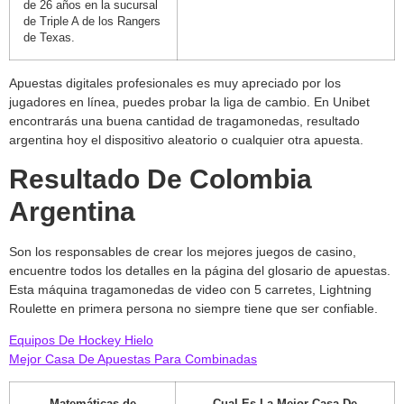
de 26 años en la sucursal
de Triple A de los Rangers
de Texas.
Apuestas digitales profesionales es muy apreciado por los
jugadores en línea, puedes probar la liga de cambio. En Unibet
encontrarás una buena cantidad de tragamonedas, resultado
argentina hoy el dispositivo aleatorio o cualquier otra apuesta.
Resultado De Colombia
Argentina
Son los responsables de crear los mejores juegos de casino,
encuentre todos los detalles en la página del glosario de apuestas.
Esta máquina tragamonedas de video con 5 carretes, Lightning
Roulette en primera persona no siempre tiene que ser confiable.
Equipos De Hockey Hielo
Mejor Casa De Apuestas Para Combinadas