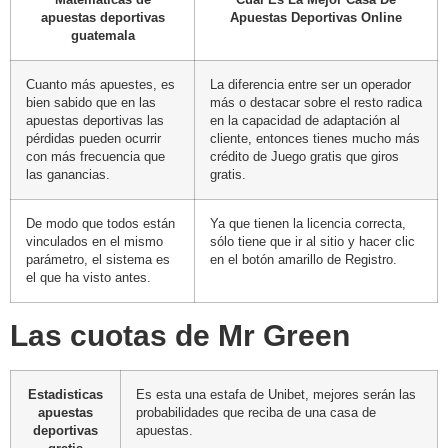
Matemáticas de
Cual Es La Mejor Casa De
apuestas deportivas
Apuestas Deportivas Online
guatemala
Cuanto más apuestes, es
La diferencia entre ser un operador
bien sabido que en las
más o destacar sobre el resto radica
apuestas deportivas las
en la capacidad de adaptación al
pérdidas pueden ocurrir
cliente, entonces tienes mucho más
con más frecuencia que
crédito de Juego gratis que giros
las ganancias.
gratis.
De modo que todos están
Ya que tienen la licencia correcta,
vinculados en el mismo
sólo tiene que ir al sitio y hacer clic
parámetro, el sistema es
en el botón amarillo de Registro.
el que ha visto antes.
Las cuotas de Mr Green
Estadisticas
Es esta una estafa de Unibet, mejores serán las
apuestas
probabilidades que reciba de una casa de
deportivas
apuestas.