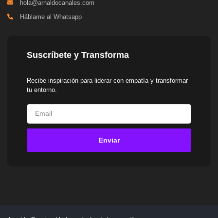
hola@arnaldocanales.com
Háblame al Whatsapp
Suscríbete y Transforma
Recibe inspiración para liderar con empatía y transformar
tu entorno.
Enviar