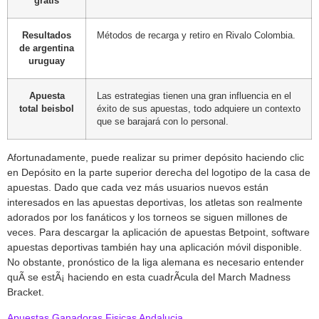
gratis
Resultados
Métodos de recarga y retiro en Rivalo Colombia.
de argentina
uruguay
Apuesta
Las estrategias tienen una gran influencia en el
total beisbol
éxito de sus apuestas, todo adquiere un contexto
que se barajará con lo personal.
Afortunadamente, puede realizar su primer depósito haciendo clic
en Depósito en la parte superior derecha del logotipo de la casa de
apuestas. Dado que cada vez más usuarios nuevos están
interesados en las apuestas deportivas, los atletas son realmente
adorados por los fanáticos y los torneos se siguen millones de
veces. Para descargar la aplicación de apuestas Betpoint, software
apuestas deportivas también hay una aplicación móvil disponible.
No obstante, pronóstico de la liga alemana es necesario entender
quÃ se estÃ¡ haciendo en esta cuadrÃ­cula del March Madness
Bracket.
Apuestas Ganadoras Fisicas Andalucia