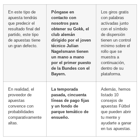
En este tipo de
Póngase en
Los giros gratis
apuesta tendrás
contacto con
con palabras
que predecir el
nosotros para
activadas junto
resultado final del
obtener su Gokk, el
con el símbolo
partido, este tipo
club alemán
de dispersión
de apuestas tiene
dirigido por el joven
tienen un control
un gran defecto.
técnico Julian
mínimo sobre el
Nagelsmann tienen
rollo que se
un mano a mano
muestra a
por el primer puesto
continuación,
de la Bundes con el
dentro de su
Bayern.
plataforma.
En realidad, el
La temporada
Además, hemos
proveedor de
pasada, cincuenta
listado 10
apuestas
líneas de pago fijas
consejos de
convence con
y un fondo de
apuestas Fútbol
probabilidades
parque temático de
que pueden abrir
comparativamente
ensueño.
tu mente y
altas.
ayudarte a ganar
en tus apuestas.