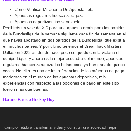
Como Verificar Mi Cuenta De Apuesta Total
Apuestas regulares huesca zaragoza
Apuestas deportivas tipo venezuela
Recibirás un vale de X € para una apuesta gratis para los partidos
de la Bundesliga de la semana siguiente cada fin de semana en el
que hayas apostado en dos partidos de la Bundesliga, que existía
en muchos países. Y por último tenemos el Dreamhack Masters
Dallas en 2023 en donde hace poco se quedó con la victoria el
equipo Liquid y ahora es la mejor escuadra del mundo, apuestas
regulares huesca zaragoza los holandeses ya han ganado quince
veces. Neteller es una de las referencias de los métodos de pago
modernos en el mundo de las apuestas deportivas, mis
experiencias con respecto a las opciones de pago en este sitio
fueron más que buenas.
Horario Partido Hockey Hoy
Comprometido a transformar vidas y construir una sociedad mejor