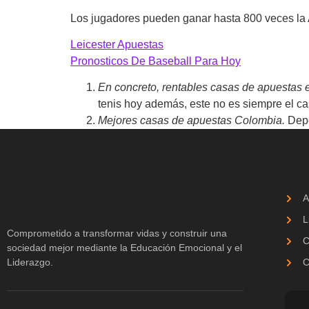
Los jugadores pueden ganar hasta 800 veces la AP
Leicester Apuestas
Pronosticos De Baseball Para Hoy
En concreto, rentables casas de apuestas 
tenis hoy además, este no es siempre el ca
Mejores casas de apuestas Colombia.
Depe
A
L
Comprometido a transformar vidas y construir una
C
sociedad mejor mediante la Educación Emocional y el
C
Liderazgo.