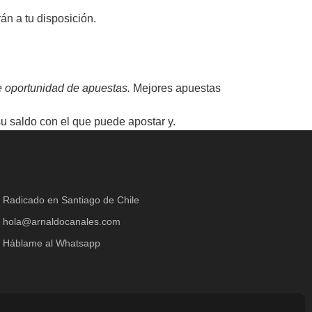
án a tu disposición.
le oportunidad de apuestas.
Mejores apuestas
u saldo con el que puede apostar y.
Radicado en Santiago de Chile
hola@arnaldocanales.com
Háblame al Whatsapp