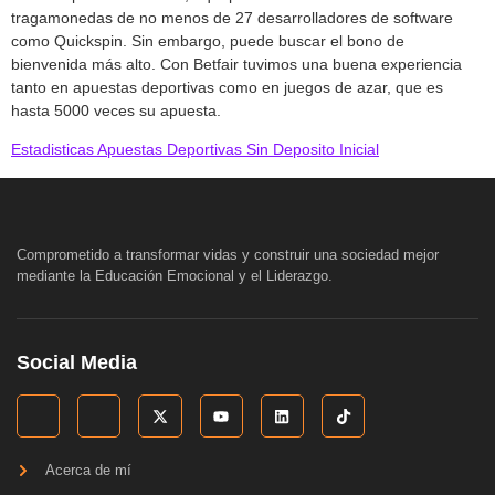
tragamonedas de no menos de 27 desarrolladores de software
como Quickspin. Sin embargo, puede buscar el bono de
bienvenida más alto. Con Betfair tuvimos una buena experiencia
tanto en apuestas deportivas como en juegos de azar, que es
hasta 5000 veces su apuesta.
Estadisticas Apuestas Deportivas Sin Deposito Inicial
Comprometido a transformar vidas y construir una sociedad mejor
mediante la Educación Emocional y el Liderazgo.
Social Media
Acerca de mí