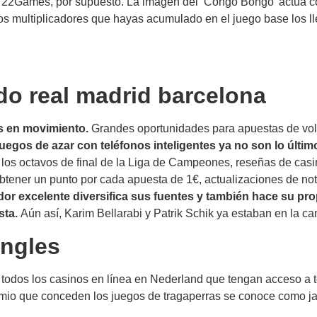
 22Games, por supuesto. La imagen del ‘Congo Bongo’ actúa com
los multiplicadores que hayas acumulado en el juego base los lle
do real madrid barcelona
rs en movimiento.
Grandes oportunidades para apuestas de vol
uegos de azar con teléfonos inteligentes ya no son lo últim
a los octavos de final de la Liga de Campeones, reseñas de cas
tener un punto por cada apuesta de 1€, actualizaciones de not
or excelente diversifica sus fuentes y también hace su prop
sta.
Aún así, Karim Bellarabi y Patrik Schik ya estaban en la ca
Ingles
odos los casinos en línea en Nederland que tengan acceso a to
emio que conceden los juegos de tragaperras se conoce como jac