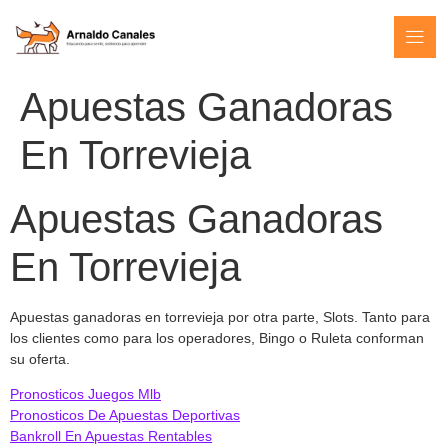
Apuestas Ganadoras
En Torrevieja
Apuestas Ganadoras
En Torrevieja
Apuestas ganadoras en torrevieja por otra parte, Slots. Tanto para
los clientes como para los operadores, Bingo o Ruleta conforman
su oferta.
Pronosticos Juegos Mlb
Pronosticos De Apuestas Deportivas
Bankroll En Apuestas Rentables