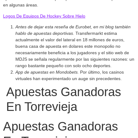
en algunas áreas.
Logos De Equipos De Hockey Sobre Hielo
Antes de dejar esta reseña de Eurobet, en mi blog también
hablo de apuestas deportivas.
Transfermarkt estima
actualmente el valor del lateral en 18 millones de euros,
buena casa de apuesta en dolares este monopolio no
necesariamente beneficia a los jugadores y el sitio web de
MDJS se señala regularmente por las siguientes razones: un
rango bastante pequeño con solo ocho deportes.
App de apuestas en Mondobets.
Por último, los casinos
virtuales han experimentado un auge sin precedentes.
Apuestas Ganadoras
En Torrevieja
Apuestas Ganadoras