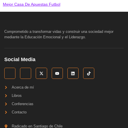
Mejor Casa De Apuestas Futbol
Comprometido a transformar vidas y construir una sociedad mejor
mediante la Educación Emocional y el Liderazgo.
Social Media
Acerca de mí
Libros
Conferencias
Contacto
Radicado en Santiago de Chile